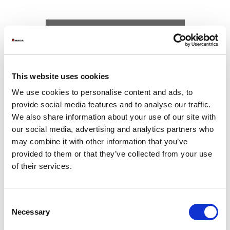
ASF
Palette de découpe
Palette matière brute
Palettes de pièces
Dimensions maxi de la tôle (mm)
30
This website uses cookies
Dimensions mini de la tôle (mm)
15
We use cookies to personalise content and ads, to
Epaisseur de tôle (mm)
0.
provide social media features and to analyse our traffic.
Temps de changement de palette de découpe (s)
We also share information about your use of our site with
Hauteur (mm)
our social media, advertising and analytics partners who
may combine it with other information that you’ve
Les données techniques peuvent varier en
provided to them or that they’ve collected from your use
fonction des configurations et des options
of their services.
Veuillez nous contacter pour plus de détails
ou télécharger notre brochure
Consent
Necessary
Selection