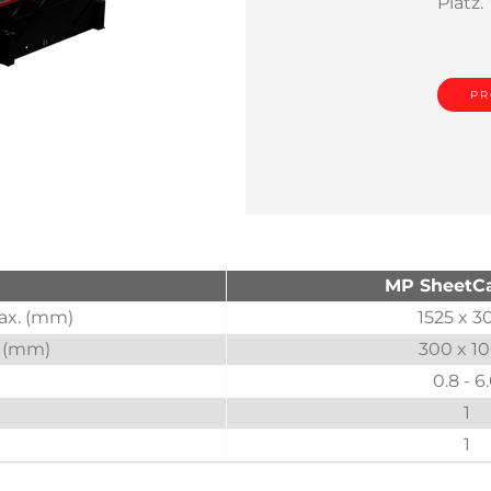
Platz.
PR
MP SheetCa
ax. (mm)
1525 x 3
 (mm)
300 x 1
0.8 - 6
1
1