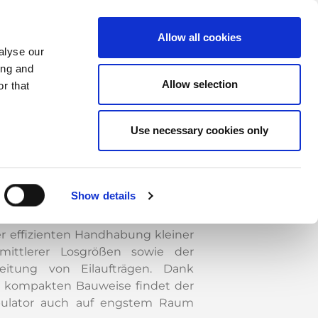
Allow all cookies
alyse our
P SheetCAT-Manipulator sorgt für
ing and
utomatische Be- und Entladung
Allow selection
r that
leche sowie den Austausch der
n bei Stanz-/Lasermaschinen.
Use necessary cookies only
gnäpfe ermöglichen die
dhabung von Blechen aus
hiedenen Materialien wie Stahl,
inium, Edelstahl. Das System
Show details
icht durch seine erhöhte
tivität und Flexibilität, besonders
er effizienten Handhabung kleiner
ittlerer Losgrößen sowie der
eitung von Eilaufträgen. Dank
r kompakten Bauweise findet der
ulator auch auf engstem Raum