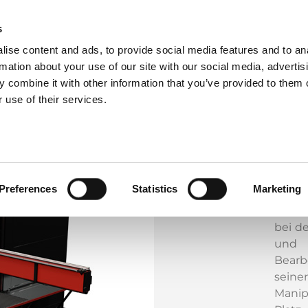
s
ise content and ads, to provide social media features and to an
Der M
rmation about your use of our site with our social media, advertis
die a
 combine it with other information that you’ve provided to them o
der B
 use of their services.
Tafel
Sau
Han
versc
Alum
Preferences
Statistics
Marketing
best
Produk
bei d
und m
Bearb
seine
Manip