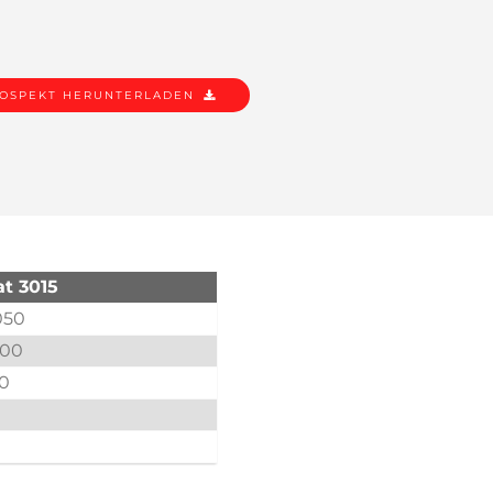
OSPEKT HERUNTERLADEN
t 3015
050
000
.0