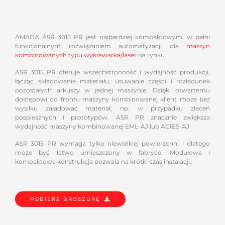
AMADA ASR 3015 PR jest najbardziej kompaktowym, w pełni
funkcjonalnym rozwiązaniem automatyzacji dla
maszyn
kombinowanych typu wykrawarka/laser
na rynku.
ASR 3015 PR oferuje wszechstronność i wydajność produkcji,
łącząc składowanie materiału, usuwanie części i rozładunek
pozostałych arkuszy w jednej maszynie. Dzięki otwartemu
dostępowi od frontu maszyny kombinowanej klient może bez
wysiłku załadować materiał, np. w przypadku zleceń
pospiesznych i prototypów. ASR PR znacznie zwiększa
wydajność maszyny kombinowanej EML-AJ lub ACIES-AJ!
ASR 3015 PR wymaga tylko niewielkiej powierzchni i dlatego
może być łatwo umieszczony w fabryce. Modułowa i
kompaktowa konstrukcja pozwala na krótki czas instalacji.
POBIERZ BROSZURĘ