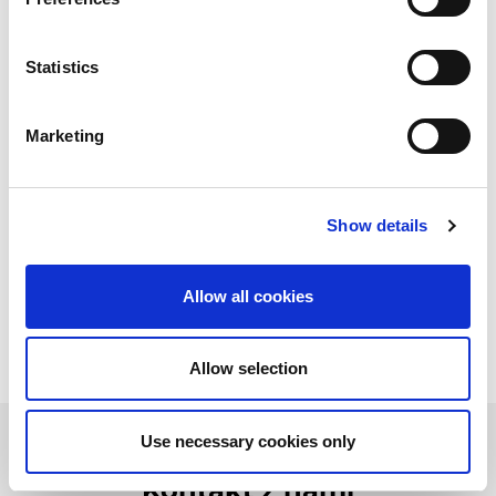
Stos materiałów (mm)
Stos produktów (mm)
Stos rozładunkowy (mm)
Statistics
Liczba palet:
Paleta materiałowa
Marketing
Paleta produktów
Paleta ażuru
Show details
Dane techniczne mogą się różnić w
zależności od konfiguracji
Proszę skontaktuj się z nami aby uzyskać
Allow all cookies
więcej szczegółów i opcji lub pobierz naszą
broszurę
Allow selection
Use necessary cookies only
Kontakt z nami