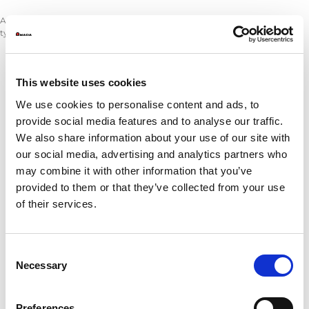
ASR 3015 PR, rozwiązaniem automatyzacji dla maszyn kombinowanych
typu wykrawarka/laser
This website uses cookies
Grubość arkusza (mm)
We use cookies to personalise content and ads, to
Maks. rozmiar arkusza (mm)
provide social media features and to analyse our traffic.
Min. rozmiar arkusza (mm)
We also share information about your use of our site with
Obszar układania 3 europalet (mm)
our social media, advertising and analytics partners who
Wysokość systemu (mm)
may combine it with other information that you’ve
provided to them or that they’ve collected from your use
Rozładunek części:
of their services.
Maks. rozmiar części używając przyssawek (mm)
Min. rozmiar części używając przyssawek (mm)
Maks. rozmiar części używając zacisków (mm)
Consent
Min. rozmiar części używając zacisków (mm)
Necessary
Selection
Maks. ciężar części przy podnoszeniu przez 2 ramiona (kg
Maks. wysokość układania w stos:
Preferences