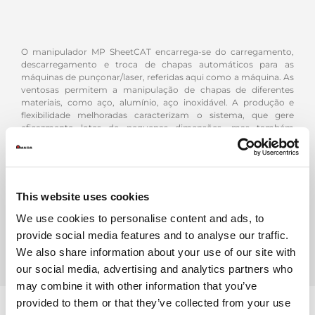
O manipulador MP SheetCAT encarrega-se do carregamento,
descarregamento e troca de chapas automáticos para as
máquinas de punçonar/laser, referidas aqui como a máquina. As
ventosas permitem a manipulação de chapas de diferentes
materiais, como aço, alumínio, aço inoxidável. A produção e
flexibilidade melhoradas caracterizam o sistema, que gere
eficazmente lotes de pequenas dimensões, mas também
processa pedidos urgentes e lotes de tamanho médio. O seu
design compacto permite ao manipulador caber nos espaços
mais reduzidos.
This website uses cookies
We use cookies to personalise content and ads, to
DESCARREGAR BROCHURA
provide social media features and to analyse our traffic.
We also share information about your use of our site with
our social media, advertising and analytics partners who
may combine it with other information that you’ve
provided to them or that they’ve collected from your use