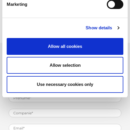
Datele tehnice pot varia in functie de
Marketing
configuratie / optiuni
Va rugam sa ne contactati pentru mai multe
detalii si optiuni sau descarcati brosura
noastra
Show details
Allow all cookies
Contactati-ne
Allow selection
Use necessary cookies only