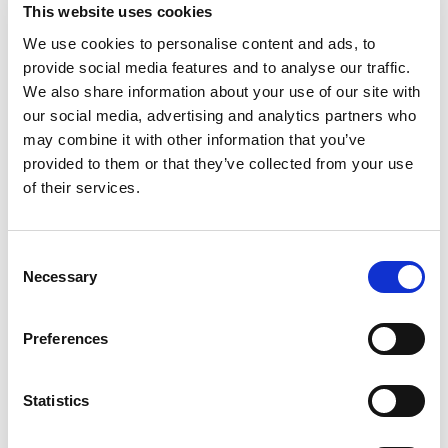
This website uses cookies
We use cookies to personalise content and ads, to
provide social media features and to analyse our traffic.
We also share information about your use of our site with
our social media, advertising and analytics partners who
TK-4020L 2P
may combine it with other information that you’ve
Zona de stivuire (mm)
4400 x 2000
provided to them or that they’ve collected from your use
Grosimea colii (mm)
1 - 12
of their services.
Dimensiunea max. a
2500 - 1250
piesei (mm)
Dimensiune min. a
piesei cu 32 skiduri
Consent
standard (mm):
Grosime ≤ 1.6mm
250 x 100
Necessary
Selection
Grosime ≥ 1.7mm
175 x 100
Optiune pentru
piese cu dimensiune
Preferences
min. pe Y cu skiduri
de 16 (mm):
Grosime ≤ 1.6mm
250 x 50
Grosime ≥ 1.7mm
175 x 50
Statistics