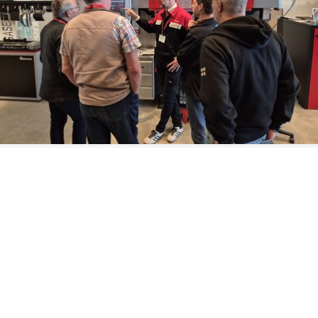
FÖR ER SOM MISSADE VÅRT
ÖPPNA HUS
Om ni missade det öppna huset, ingen fara, ni är välkomna att
kontakta närmaste AMADA-representant för mer info och
bokning av privat maskindemonstration. AMADA har en
permanent utställning för maskinerna i Alingsås.