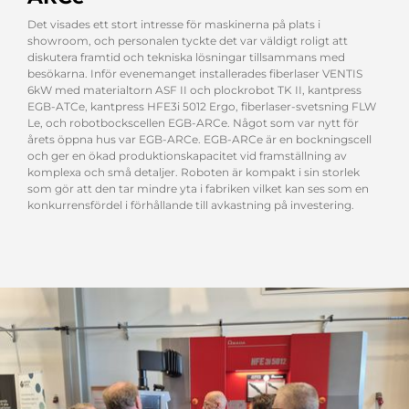
Det visades ett stort intresse för maskinerna på plats i
showroom, och personalen tyckte det var väldigt roligt att
diskutera framtid och tekniska lösningar tillsammans med
besökarna. Inför evenemanget installerades fiberlaser VENTIS
6kW med materialtorn ASF II och plockrobot TK II, kantpress
EGB-ATCe, kantpress HFE3i 5012 Ergo, fiberlaser-svetsning FLW
Le, och robotbockscellen EGB-ARCe. Något som var nytt för
årets öppna hus var EGB-ARCe. EGB-ARCe är en bockningscell
och ger en ökad produktionskapacitet vid framställning av
komplexa och små detaljer. Roboten är kompakt i sin storlek
som gör att den tar mindre yta i fabriken vilket kan ses som en
konkurrensfördel i förhållande till avkastning på investering.