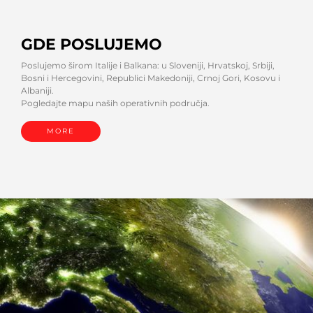
GDE POSLUJEMO
Poslujemo širom Italije i Balkana: u Sloveniji, Hrvatskoj, Srbiji,
Bosni i Hercegovini, Republici Makedoniji, Crnoj Gori, Kosovu i
Albaniji.
Pogledajte mapu naših operativnih područja.
MORE