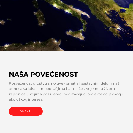
NAŠA POVEĆENOST
Posvećenost društvu smo uvek smatrali sastavnim delom naših
odnosa sa lokalnim područjima i zato učestvujemo u životu
zajednica u kojima poslujemo, podržavajući projekte od javnog i
ekološkog interesa.
MORE