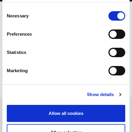
Consent
Necessary
Selection
AMADA Italia je lider na tržištu u proizvodnji i distribuciji mašina i
sistema za obradu čelika.
Preferences
Radeći na italijanskom tržištu skoro 40 godina, nudimo širok
spektar rešenja za upravljanje celokupnim proizvodnim
procesom: mašine za izbijanje, mašine za savijanje, mašine za
rezanje na bazi CO2 i Fiber lasera, utovarivači i istovarivači
Statistics
materijala, sistemi za zavarivanje Fiber laserom, automatske
sisteme za skladištenje kao i softver i alate.
Naše vrednosti? Pouzdanost, tehnologija, preciznost i
Marketing
poštovanje životne sredine.
Show details
Allow all cookies
O NAMA
Tokom godina uspešno smo razvili strategiju rasta, tehnološki se