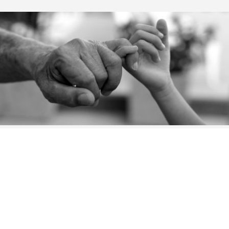
KARIJERA
Čvrsto verujemo u potencijal ljudi koji rade sa nama; oni
predstavljaju vrednost o kojoj treba brinuti i ključni su za
postizanje sve ambicioznijih ciljeva. Zbog toga uvek želimo da
regrutujemo talentovane, motivisane ljude.
Da li želite da radite sa nama? Pošaljite nam svoj CV.
Procenićemo vaš profil i kontaktiraćemo vas.