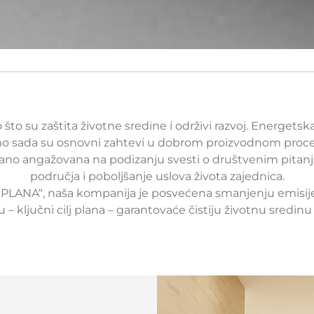
o su zaštita životne sredine i održivi razvoj. Energetska 
mo sada su osnovni zahtevi u dobrom proizvodnom proc
rano angažovana na podizanju svesti o društvenim pitanji
područja i poboljšanje uslova života zajednica.
NA“, naša kompanija je posvećena smanjenju emisije 
 – ključni cilj plana – garantovaće čistiju životnu sredinu