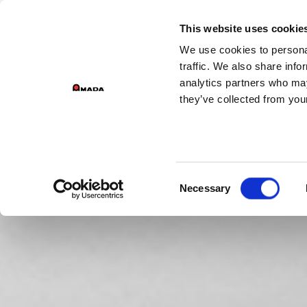
This website uses cookie
We use cookies to personal
Main Navigation
traffic. We also share info
analytics partners who may
they’ve collected from your
Consent
Necessary
Selection