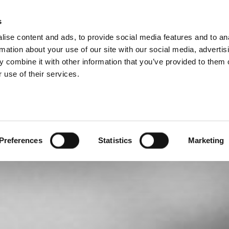
s
BOSNIA AND H
ise content and ads, to provide social media features and to an
PROIZVODI
USLUGE
FIRMA
SUCCESS CA
rmation about your use of our site with our social media, advertis
 combine it with other information that you’ve provided to them o
 use of their services.
Preferences
Statistics
Marketing