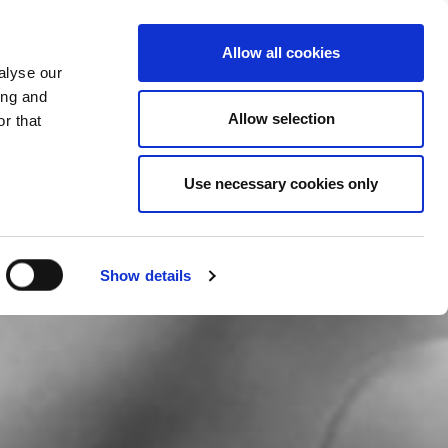
PROMENI ZEMLJU
ERZEGOVINA - SR
Allow all cookies
alyse our
SES
VIŠE
KONTAKTI
FAQ
ing and
Allow selection
r that
Use necessary cookies only
Show details