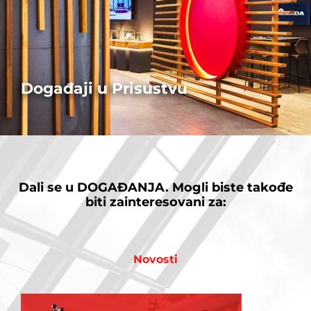
Događaji u Prisustvu
Saznajte o našim predstojećim događajima i prijavite se sada!
VIŠE
Dali se u
DOGAĐANJA.
Mogli biste takođe
biti zainteresovani za:
Novosti