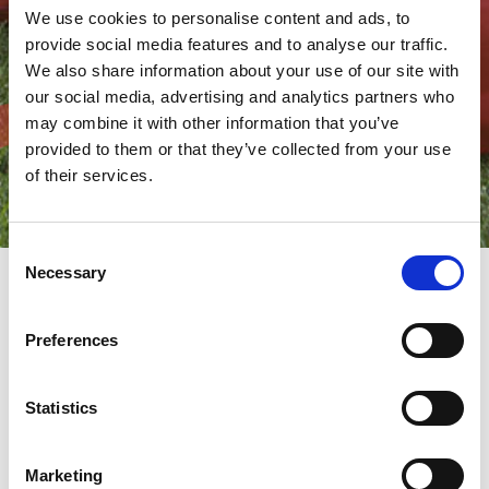
We use cookies to personalise content and ads, to
provide social media features and to analyse our traffic.
We also share information about your use of our site with
our social media, advertising and analytics partners who
may combine it with other information that you’ve
provided to them or that they’ve collected from your use
of their services.
Consent
Necessary
Selection
"ZAJEDNIČKI RAST SA NAŠIM
Preferences
MUŠTERIJAMA"
"Zajednički rast sa našim mušterijama"
je naš način davanja
Statistics
vrednosti, naš cilj i naš moto.
Ali rasti zajedno ne znači samo poslovati , to takođe znači
građenje odnosa, ličnih kao i profesionalnih.
Marketing