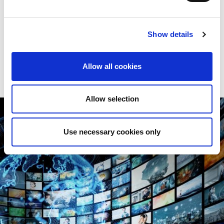
Naša događanja su skrojena za ovu specifičnu svrhu: da vam
svima pokažemo nove AMADA tehnologije u poznatoj atmosferi
dobrodošlice.
Show details
Pregledajte naš kalendar "Otvorenih vrata" i najavite nam se da
vas ugostimo. Bićete veoma dobrodošli!
Allow all cookies
Allow selection
Use necessary cookies only