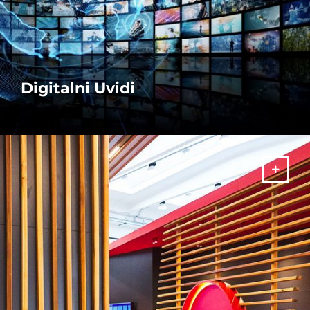
Digitalni Uvidi
Gledajte naše digitalne uvide da biste bili u toku sa AMADA
vestima!
VIŠE