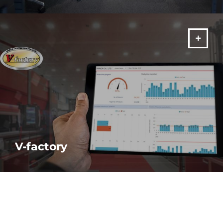
Vorausschauender und präventiver Remoteservice ist der
Schlüssel zur Minimierung von Ausfallzeiten und deren
Auswirkungen auf Ihre Produktion.
MEHR
V-factory
Überwachen Sie die Leistung Ihrer Maschinen JEDERZEIT und
ÜBERALL und treffen Sie Entscheidungen in Echtzeit anhand
von Echtzeitdaten.
MEHR