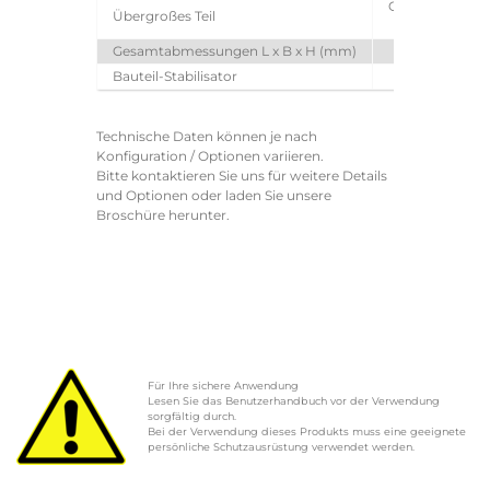
Größere Bautei
Übergroßes Teil
Ausrichtung
Gesamtabmessungen L x B x H (mm)
Bauteil-Stabilisator
Technische Daten können je nach
Konfiguration / Optionen variieren.
Bitte kontaktieren Sie uns für weitere Details
und Optionen oder laden Sie unsere
Broschüre herunter.
Für Ihre sichere Anwendung
Lesen Sie das Benutzerhandbuch vor der Verwendung
sorgfältig durch.
Bei der Verwendung dieses Produkts muss eine geeignete
persönliche Schutzausrüstung verwendet werden.