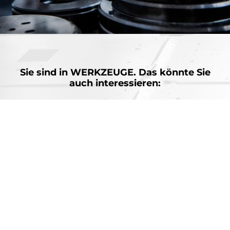
Sie sind in
WERKZEUGE.
Das könnte Sie
auch interessieren:
Software
BLANK to BEND
Ersatzteile
AMADA Industry 4.0 Solutions
AMADA V-FACTORY & IOT REMOTE-UNTERSTÜTZUNG