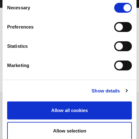
Consent
Necessary
Selection
Preferences
Die AMADA-Werkzeuge wurden für höchste Qualität,
Produktivität und Zuverlässigkeit konzipiert, dank innovativer
Konstruktion und dem Einsatz modernster Technologie in allen
Statistics
Bereichen der Entwicklung und Produktion. Unser Angebot an
Werkzeugen für das Biegen und Stanzen, die speziell für den
Einsatz auf unseren Maschinen entwickelt wurden, optimiert die
Leistung und Effizienz Ihrer Fertigung.
Marketing
Show details
Allow all cookies
Abkantwerkzeuge
AMADA ist seit über 40 Jahren Marktführer im Bereich der
Allow selection
Abkantwerkzeuge. Unser Prinzip der vollständig
durchgehärteten Werkzeuge hat sich bewährt, um jederzeit die