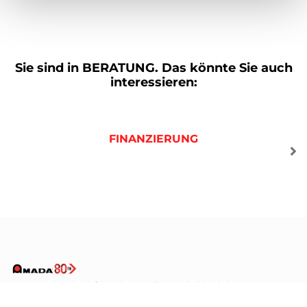
Sie sind in
BERATUNG.
Das könnte Sie auch
interessieren:
FINANZIERUNG
AMADA ist ein weltweit führender Hersteller von Blechbearbeitungsmaschinen
Bekannt durch sein umfassendes Angebot an Blechbearbeitungsmaschinen, hat
AMADA die Lösung für alle Ihre Anforderungen.