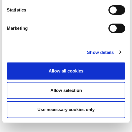
Statistics
Eine gute Beratung ist das Herzstück des
Vertrauensverhältnisses, das wir mit unseren Kunden beim Kauf
einer Maschine aufbauen. Ein Team von qualifizierten
Anwendungstechnikern ist in der Lage, Ihnen täglich bei allen
Marketing
Fragen zur Bedienung Ihrer AMADA-Maschinen zu helfen.
Unsere Techniker, Spezialisten für Metallbearbeitungstechnik,
stützen sich auf ihre fachübergreifende Erfahrung und eine
umfassende Schulung in den neuesten Techniken, Technologien
Show details
und Methoden, um Ihnen zu helfen, Ihre Ziele in Bezug auf
Produktivität, Qualität und Kostensenkung zu erreichen. Sie
profitieren von allen AMADA-internen Kompetenzen sowie von
den Test-Einrichtungen des Konzerns, sowohl in unseren
Allow all cookies
Ausstellungsräumen, Fabriken, technischen Zentren als auch in
unseren Entwicklungszentren. Unsere Verkaufs- und
Technikteams stehen Ihnen täglich zur Verfügung, um Ihnen zu
Allow selection
helfen, den größtmöglichen Nutzen aus Ihrer Investition zu
ziehen. Zögern Sie nicht, sich an sie zu wenden, um die beste
Leistung aus Ihren AMADA-Maschinen herauszuholen, die
Organisation Ihrer Werkstätten zu verbessern oder die besten
Use necessary cookies only
Entscheidungen für neue Investitionen zu treffen.