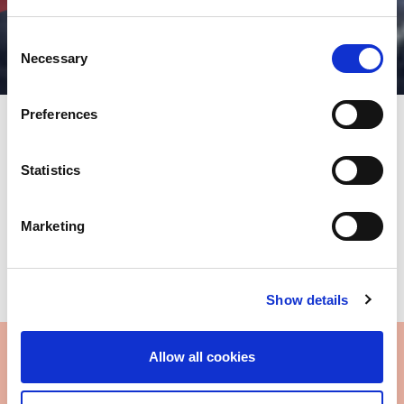
Consent
Necessary
Selection
Preferences
Mit über 100 Unternehmen und Tochtergesellschaften auf fünf
Statistics
Kontinenten, mit mehr als 9.000 Mitarbeitern, bietet die AMADA
Gruppe weltweit Lösungen von höchster Qualität.
Bitte wählen Sie Ihr Gebiet auf der Karte aus
Marketing
- Amerika - Europa/Afrika - Asien - Ozeanien -
Show details
Allow all cookies
Europe - Africa