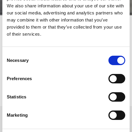
We also share information about your use of our site with
our social media, advertising and analytics partners who
may combine it with other information that you’ve
provided to them or that they’ve collected from your use
of their services.
AMADA propose des solutions sur mesure pour un traitement
efficace et flexible de la tôle. Sa gamme de produits couvre
toutes les technologies : découpe laser, poinçonnage, machine
combinée poinçonnage-laser, pliage et soudage laser. Pour
Consent
compléter la gamme de solutions, AMADA propose également
Necessary
Selection
des options d'automatisation, conçues pour optimiser votre
productivité. En tant que fournisseur unique et proche de ses
clients, AMADA est en mesure de vous aider à choisir la bonne
Preferences
solution pour tous vos besoins de production.
Statistics
Marketing
Machine De Découpe Laser