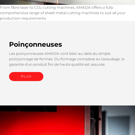
From fibre laser to CO₂ cutting machines, AMADA offers a fully
comprehensive range of sheet metal cutting machines to suit all your
production requirements
Poinçonneuses
Les poinçonneuses AMADA vont bien au-delà du simple
poinçonnage de formes. Du formage complexe au taraudage, la
garantie d'un produit fini de haute qualité est assurée.
PLUS