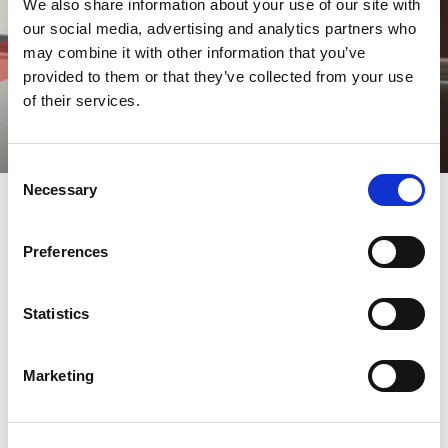
We also share information about your use of our site with
our social media, advertising and analytics partners who
may combine it with other information that you’ve
provided to them or that they’ve collected from your use
of their services.
Consent
Necessary
Selection
Possibilités infinies : systèmes
Preferences
de découpe reliés à des
presses plieuses automatisées
Statistics
par l'intermédiaire d'un
système de stockage
Marketing
centralisé
La nouvelle solution BLANK to BEND d'AMADA est le