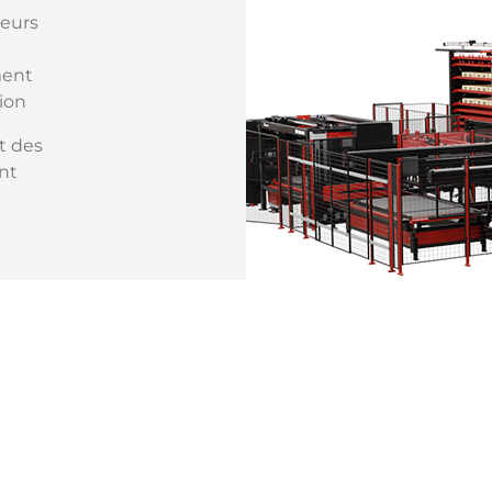
teurs
ment
ion
t des
nt
Blank
ter
de
CS II
 en