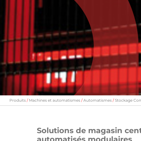
Produits
Machines et automatismes
Automatismes
Stockage Co
Solutions de magasin cen
automatisés modulaires