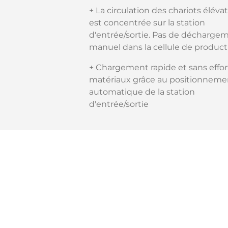
+ La circulation des chariots éléva
est concentrée sur la station
d'entrée/sortie. Pas de décharge
manuel dans la cellule de product
+ Chargement rapide et sans effor
matériaux grâce au positionneme
automatique de la station
d'entrée/sortie
Réalisation du concept AMADA 
to Bend:
il est possible de
connec
plusieurs cellules de découpe et 
pliage via le système de stockage 
pour former une solution de bout
bout hautement automatisée
.