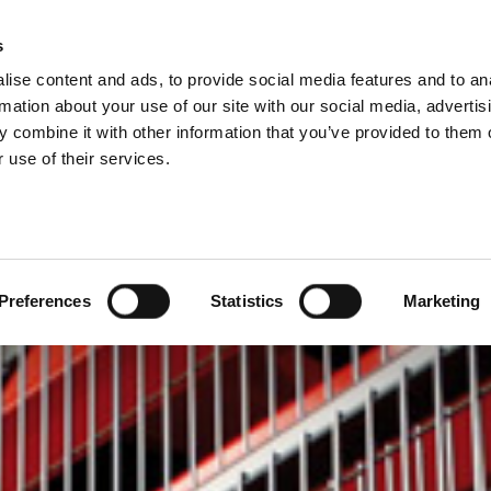
s
SW
ise content and ads, to provide social media features and to an
PRODUITS
SERVICES
SOCIÉTÉ
NOS SUCCÈS
rmation about your use of our site with our social media, advertis
 combine it with other information that you’ve provided to them o
 use of their services.
Preferences
Statistics
Marketing