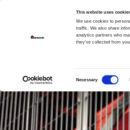
DIVISIONS DU GROUPE
This website uses cookie
We use cookies to personal
Main Navigation
traffic. We also share info
analytics partners who may
they’ve collected from your
Consent
Necessary
Selection