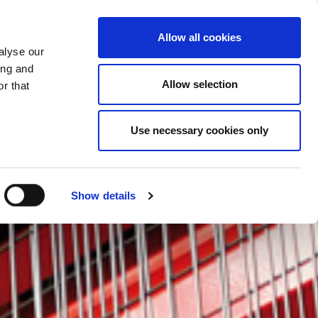
CHANGER DE PAYS
ITZERLAND - FR
Allow all cookies
alyse our
ACTUS/EVENEMENTS
CONTACTS
ing and
Allow selection
r that
Use necessary cookies only
Show details