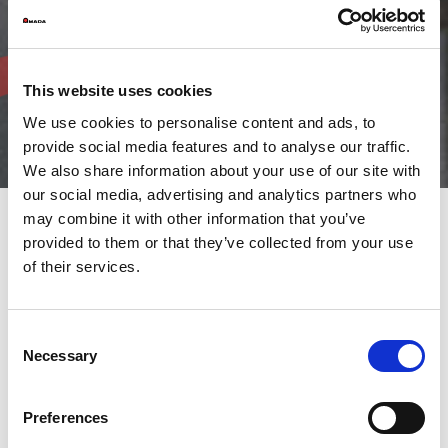
This website uses cookies
We use cookies to personalise content and ads, to
provide social media features and to analyse our traffic.
We also share information about your use of our site with
our social media, advertising and analytics partners who
may combine it with other information that you’ve
provided to them or that they’ve collected from your use
POURQUOI FORMER VOS COLLABORATEURS ?
of their services.
Avoir une machine performante ne suffit pas. La maîtriser
parfaitement est un véritable accélérateur de productivité.
Grâce à la formation continue, vous répondez au besoin
d’épanouissement professionnel de vos collaborateurs tout en
Consent
faisant
Necessary
Selection
évoluer le niveau de compétences de l’entreprise, la rendant
ainsi plus compétitive sur le marché. Pour vos collaborateurs
c’est aussi
Preferences
l’assurance qu’ils utilisent leurs outils de travail en toute sécurité.
Notre service formation est à votre écoute et se fera un plaisir de