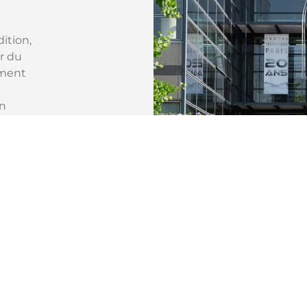
ition,
r du
ement
n