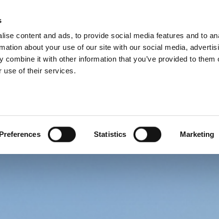
s
SW
ise content and ads, to provide social media features and to an
PRODUITS
SERVICES
SOCIÉTÉ
NOS SUCCÈS
rmation about your use of our site with our social media, advertis
 combine it with other information that you’ve provided to them o
 use of their services.
Preferences
Statistics
Marketing