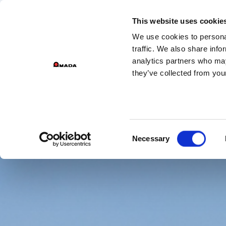
DIVISIONS DU GROUPE
This website uses cookie
We use cookies to personal
Main Navigation
traffic. We also share info
analytics partners who may
they’ve collected from your
Consent
Necessary
Selection