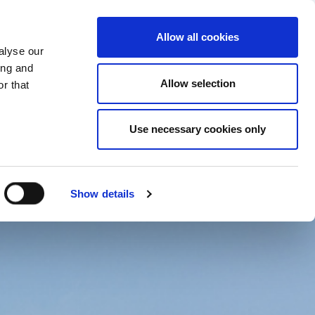
CHANGER DE PAYS
ITZERLAND - FR
Allow all cookies
alyse our
ACTUS/EVENEMENTS
CONTACTS
ing and
Allow selection
r that
Use necessary cookies only
Show details