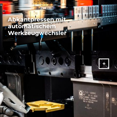
Abkantpressen mit
automatischem
Werkzeugwechsler
Erzielen Sie höchste Produktivität mit unseren Abkantpressen
mit automatischem Werkzeugwechsler. Unübertroffen in
Geschwindigkeit und Präzision.
MEHR