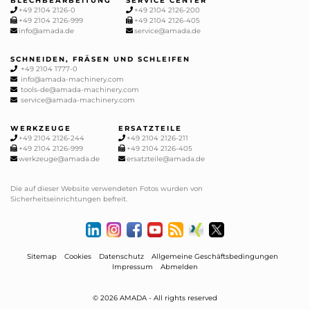
BLECHBEARBEITUNG
SERVICE CENTER
+49 2104 2126-0
+49 2104 2126-200
+49 2104 2126-999
+49 2104 2126-405
info@amada.de
service@amada.de
SCHNEIDEN, FRÄSEN UND SCHLEIFEN
+49 2104 1777-0
info@amada-machinery.com
tools-de@amada-machinery.com
service@amada-machinery.com
WERKZEUGE
ERSATZTEILE
+49 2104 2126-244
+49 2104 2126-211
+49 2104 2126-999
+49 2104 2126-405
werkzeuge@amada.de
ersatzteile@amada.de
Die auf dieser Website verwendeten Fotos wurden von
Sicherheitseinrichtungen befreit.
Sitemap
Cookies
Datenschutz
Allgemeine Geschäftsbedingungen
Impressum
Abmelden
© 2026 AMADA - All rights reserved