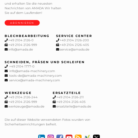
und erhalten Sie die neuesten
Nachrichten von AMADA Wir halten
Sie auf dem Laufenden!
ABONNIEREN
BLECHBEARBEITUNG
SERVICE CENTER
+49 2104 2126-0
+49 2104 2126-200
+49 2104 2126-999
+49 2104 2126-405
info@amada.de
service@amada.de
SCHNEIDEN, FRÄSEN UND SCHLEIFEN
+49 2104 1777-0
info@amada-machinery.com
tools-de@amada-machinery.com
service@amada-machinery.com
WERKZEUGE
ERSATZTEILE
+49 2104 2126-244
+49 2104 2126-211
+49 2104 2126-999
+49 2104 2126-405
werkzeuge@amada.de
ersatzteile@amada.de
Die auf dieser Website verwendeten Fotos wurden von
Sicherheitseinrichtungen befreit.