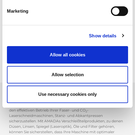
Ihr Kundenkonto gibt Ihnen jederzeit eine Übersicht über Ihre
Daten, Anfragen und deren Status.
Marketing
ANFRAGEPORTAL FÜR DEUTSCHLAND
Show details
ANFRAGEPORTAL FÜR ÖSTERREICH
ANFRAGEPORTAL FÜR NIEDERLANDE
Allow all cookies
Allow selection
Use necessary cookies only
AMADA bietet eine Reihe von Verschleiß- und Ersatzteilen, um
den effektiven Betrieb Ihrer Faser- und CO
-
2
Laserschneidmaschinen, Stanz- und Abkantpressen
sicherzustellen. Mit AMADAs Verschleißteilprodukten, zu denen
Düsen, Linsen, Spiegel (Laseroptik), Öle und Filter gehören,
können Sie sicherstellen, dass Ihre Maschine mit optimaler