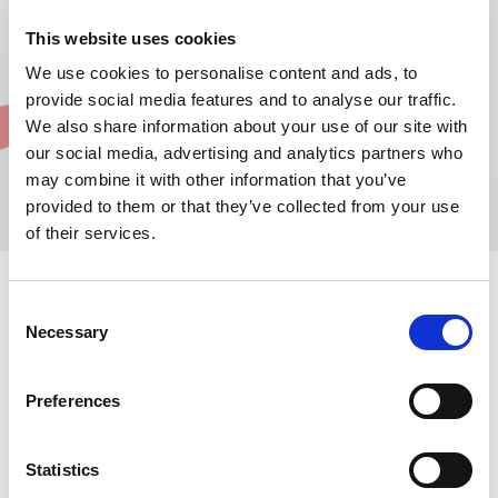
This website uses cookies
We use cookies to personalise content and ads, to
provide social media features and to analyse our traffic.
We also share information about your use of our site with
our social media, advertising and analytics partners who
may combine it with other information that you’ve
provided to them or that they’ve collected from your use
of their services.
Consent
Necessary
Online-Anfrageportal
Selection
In unserem Online-Anfrageportal erhalten Sie schnell und
einfach die gewünschten Informationen zu Ihren Ersatzteilen,
Preferences
wann immer Sie wollen!
Im Portal stehen Ihnen umfangreiche Such- und
Statistics
Filtermöglichkeiten sowie eine Warenkorb-Funktion zur
Verfügung.