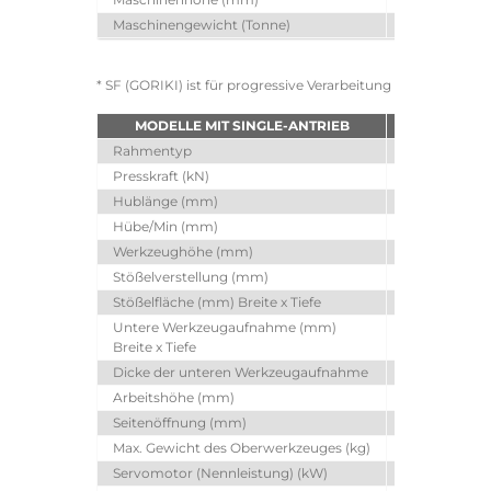
Maschinengewicht (Tonne)
9.5
* SF (GORIKI) ist für progressive Verarbeitung
MODELLE MIT SINGLE-ANTRIEB
SDE2017i3
Rahmentyp
SF (GORIKI)*
Presskraft (kN)
2000
Hublänge (mm)
175
Hübe/Min (mm)
~75
Werkzeughöhe (mm)
415
Stößelverstellung (mm)
110
Stößelfläche (mm) Breite x Tiefe
1050 x 650
Untere Werkzeugaufnahme (mm)
1420 x 850
Breite x Tiefe
Dicke der unteren Werkzeugaufnahme
180
Arbeitshöhe (mm)
1000
Seitenöffnung (mm)
650
Max. Gewicht des Oberwerkzeuges (kg)
1030
Servomotor (Nennleistung) (kW)
40