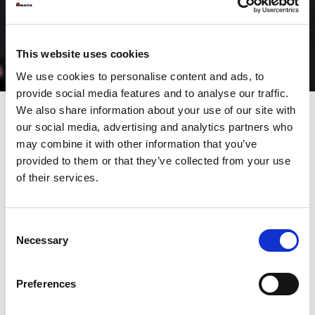
This website uses cookies
We use cookies to personalise content and ads, to
provide social media features and to analyse our traffic.
We also share information about your use of our site with
our social media, advertising and analytics partners who
Digitale Servopressen
may combine it with other information that you’ve
provided to them or that they’ve collected from your use
eröffnen neue
of their services.
Umformmöglichkeiten mit
beispielloser Wertschöpfung
Consent
Necessary
Selection
Digitale Servopressen sind extrem umweltfreundlich, da sie den
Stromverbrauch, den Ölbedarf und die Lärmemission merklich
reduzieren. Die SDE i3 / SDEW i3 Pressen ermöglichen, dank
ihrer variablen Bewegungsabläufe, eine hochpräzise
Preferences
Bearbeitung. So können mit der SDE i3 / SDEW i3 perfekte
Gutteilkanten mit hohem Schnittanteil an Innen- und