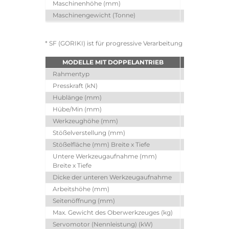
Maschinenhöhe (mm)
3670
Maschinengewicht (Tonne)
25
* SF (GORIKI) ist für progressive Verarbeitung
MODELLE MIT DOPPELANTRIEB
SDEW2025i
Rahmentyp
SF
Presskraft (kN)
2000
Hublänge (mm)
250
Hübe/Min (mm)
~50
Werkzeughöhe (mm)
500
Stößelverstellung (mm)
110
Stößelfläche (mm) Breite x Tiefe
1750 x 650
Untere Werkzeugaufnahme (mm)
2150 x 850
Breite x Tiefe
Dicke der unteren Werkzeugaufnahme
180
Arbeitshöhe (mm)
1000
Seitenöffnung (mm)
720
Max. Gewicht des Oberwerkzeuges (kg)
1320
Servomotor (Nennleistung) (kW)
40