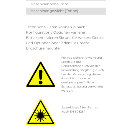
Maschinenhöhe (mm)
3775
Maschinengewicht (Tonne)
33
Technische Daten können je nach
Konfiguration / Optionen variieren
Bitte kontaktieren Sie uns für weitere Details
und Optionen oder laden Sie unsere
Broschüre herunter
Für Ihre sichere Anwendung
Lesen Sie das
Benutzerhandbuch vor der
Verwendung sorgfältig durch.
Bei der Verwendung dieses
Produkts muss eine
geeignete persönliche
Schutzausrüstung verwendet
werden.
Laserklasse 1 bei Betrieb
nach EN 60825-1