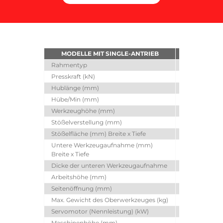
MODELLE MIT SINGLE-ANTRIEB
SDE8018î3
Rahmentyp
SF
Presskraft (kN)
800
Hublänge (mm)
180
Hübe/Min (mm)
~80
Werkzeughöhe (mm)
350
Stößelverstellung (mm)
80
Stößelfläche (mm) Breite x Tiefe
550 x 450
Untere Werkzeugaufnahme (mm)
940 x 620
Breite x Tiefe
Dicke der unteren Werkzeugaufnahme
135
Arbeitshöhe (mm)
850
Seitenöffnung (mm)
500
Max. Gewicht des Oberwerkzeuges (kg)
240
Servomotor (Nennleistung) (kW)
25
Maschinenhöhe (mm)
2915