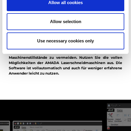
Diese CAM-Software bietet mit ihren leistungsstarken,
Allow all cookies
automatisierten Funktionen eine zuverlässige Lösung für die
optimale Anordnung komplexer Teile im Schachtelprozess.
Mit minimalem Aufwand können Sie die Leistung und Effizienz
Allow selection
Ihrer Laserschneidmaschine erheblich steigern. Dies führt zu
einer höheren Produktivität bei reduzierter Fehlerquote und
ermöglicht die Herstellung hochwertiger Produkte in kürzerer
Use necessary cookies only
Zeit.
Fehlerfrei - AMADA Softwarelösungen helfen,
Maschinenstillstände zu vermeiden. Nutzen Sie die vollen
Möglichkeiten der AMADA Laserschneidmaschinen aus. Die
Software ist vollautomatisch und auch für weniger erfahrene
Anwender leicht zu nutzen.