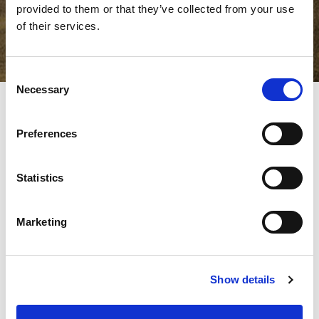
provided to them or that they’ve collected from your use
of their services.
Consent
Necessary
Selection
Preferences
Die All-in-One Softwarelösung
für AMADA
Laserschneidmaschinen
Statistics
Maximieren Sie die Leistung Ihrer
Marketing
Laserschneidmaschine
Steigern Sie die Leistungsfähigkeit Ihrer Laserschneidmaschine
mit der AMADA VPSS 4ie Blank Software. Selbst weniger
Show details
erfahrene Anwender können dank fortschrittlicher,
vordefinierter Parameterkonfigurationen für verschiedene
Maschinenmodelle problemlos Maschinenprogramme erstellen.