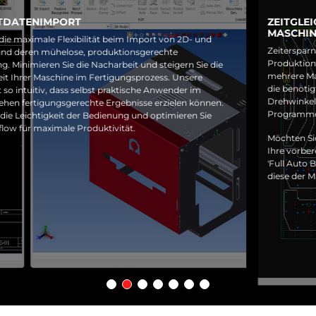
ZEITGLEICH PROGRAMME FÜR MEHRERE
MASCHINEN ERSTELLEN
Zeitersparnis bei der Programmierung ist entscheidend.
Produktionsaufträge können automatisch und gleichzeitig für
mehrere Maschinen programmiert werden. Geben Sie einfach
die benötigten Teileigenschaften an, wie die Teileanzahl und den
Drehwinkel, und VPSS 4ie Blank erstellt automatisch die
Programme für alle ausgewählten Maschinen.
Möchten Sie noch weiter automatisieren? Speichern Sie einfach
Ihre vorbereiteten Produktionspläne ab, und die Anwendung
'Full Auto Blank' übernimmt die Programmierung und stellt
diese der Maschine bereit. Die Produktion kann beginnen!