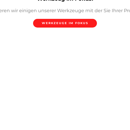
eren wir einigen unserer Werkzeuge mit der Sie Ihrer P
WERKZEUGE IM FOKUS
HERUNTERLADEN
ÜBERSICHT DER AMADA ABKANT
 Lösungen sind auf maximale Qualität und Effizienz aus
werkzeuge können Sie schnell und präzise die gewünsch
den finden Sie einige unserer Bieg