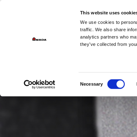
GESCHÄFTSBEREICHE DER GRUPPE
This website uses cookie
We use cookies to personal
Main Navigation
traffic. We also share info
analytics partners who may
they’ve collected from your
Consent
Necessary
Selection