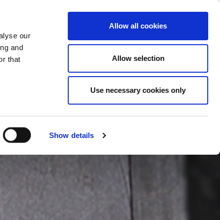
LAND ÄNDERN
DEUTSCHLAND - DE
Allow all cookies
alyse our
FERENZEN
SONSTIGES
KONTAKT
ing and
Allow selection
r that
Use necessary cookies only
Show details