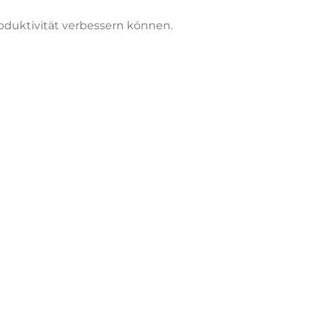
roduktivität verbessern können.
WERKZEUGE
gelegt.
ten Ergebnisse erzielen.
elösungen.