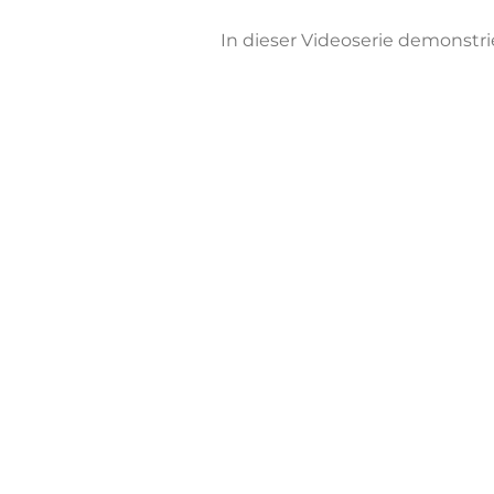
In dieser Videoserie demonstri
KATALOG 
Unsere
Mit Hilfe unserer Biege
Im Folgen