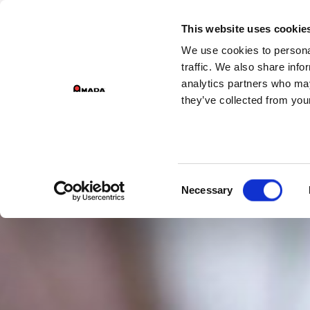
GESCHÄFTSBEREICHE DER GRUPPE
This website uses cookie
We use cookies to personal
Main Navigation
traffic. We also share info
analytics partners who may
they’ve collected from your
Consent
Necessary
Selection