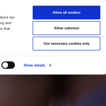
LAND ÄNDERN
DEUTSCHLAND - DE
Allow all cookies
alyse our
FERENZEN
SONSTIGES
KONTAKT
ing and
Allow selection
r that
Use necessary cookies only
Show details