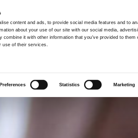
s
ise content and ads, to provide social media features and to an
PRODUKTE
SERVICE
UNTERNEHMEN
RE
rmation about your use of our site with our social media, advertis
 combine it with other information that you’ve provided to them o
 use of their services.
Preferences
Statistics
Marketing