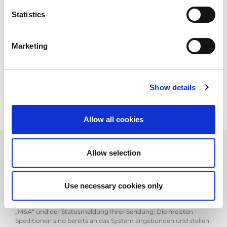
Service
Statistics
Ihr Versand kann nun noch besser, schneller und transparenter
erfolgen mit den automatisierten Warenausgangsmeldungen
Marketing
von AMADA!
Ihr Vorteil: Mit unserem „Monitoring & Alerting“ (M&A) Service
sind Sie jederzeit und standortunabhängig über den aktuellen
Sendestatus Ihrer bestellten Waren informiert.
Show details
Allow all cookies
Allow selection
Und so funktioniert es
Wenn Sie den Monitoring & Alerting Service nutzen erhalten Sie
Use necessary cookies only
bei Warenausgang Ihrer Sendungen automatisch eine E-Mail
von uns. Über den darin aufgeführten Link gelangen Sie zu
„M&A“ und der Statusmeldung Ihrer Sendung. Die meisten
Speditionen sind bereits an das System angebunden und stellen