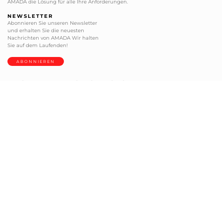
AMADA die Lösung für alle Ihre Anforderungen.
NEWSLETTER
Abonnieren Sie unseren Newsletter
und erhalten Sie die neuesten
Nachrichten von AMADA Wir halten
Sie auf dem Laufenden!
ABONNIEREN
BLECHBEARBEITUNG
SERVICE CENTER
+49 2104 2126-0
+49 2104 2126-200
+49 2104 2126-999
+49 2104 2126-405
info@amada.de
service@amada.de
SCHNEIDEN, FRÄSEN UND SCHLEIFEN
+49 2104 1777-0
info@amada-machinery.com
tools-de@amada-machinery.com
service@amada-machinery.com
WERKZEUGE
ERSATZTEILE
+49 2104 2126-244
+49 2104 2126-211
+49 2104 2126-999
+49 2104 2126-405
werkzeuge@amada.de
ersatzteile@amada.de
Die auf dieser Website verwendeten Fotos wurden von