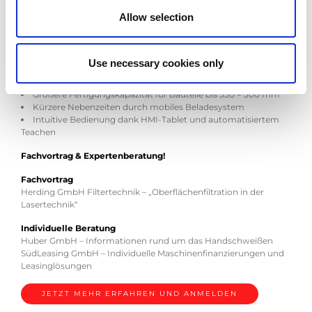
Allow selection
Exklusive Premiere in Landshut!
Seien Sie live dabei, wenn die automatisierte Biegezelle EGB-
6013ARce ihr Debüt in Landshut feiert.
Use necessary cookies only
Kompakte Bauweise bei geringem Platzbedarf
Größere Fertigungskapazität für Bauteile bis 550 × 300 mm
Kürzere Nebenzeiten durch mobiles Beladesystem
Intuitive Bedienung dank HMI-Tablet und automatisiertem
Teachen
Fachvortrag & Expertenberatung!
Fachvortrag
Herding GmbH Filtertechnik – „Oberflächenfiltration in der
Lasertechnik“
Individuelle Beratung
Huber GmbH – Informationen rund um das Handschweißen
SüdLeasing GmbH – Individuelle Maschinenfinanzierungen und
Leasinglösungen
JETZT MEHR ERFAHREN UND ANMELDEN