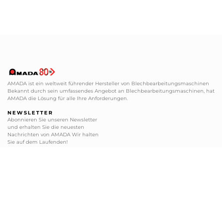
AMADA ist ein weltweit führender Hersteller von Blechbearbeitungsmaschinen
Bekannt durch sein umfassendes Angebot an Blechbearbeitungsmaschinen, hat
AMADA die Lösung für alle Ihre Anforderungen.
NEWSLETTER
Abonnieren Sie unseren Newsletter
und erhalten Sie die neuesten
Nachrichten von AMADA Wir halten
Sie auf dem Laufenden!
ABONNIEREN
BLECHBEARBEITUNG
SERVICE CENTER
+49 2104 2126-0
+49 2104 2126-200
+49 2104 2126-999
+49 2104 2126-405
info@amada.de
service@amada.de
SCHNEIDEN, FRÄSEN UND SCHLEIFEN