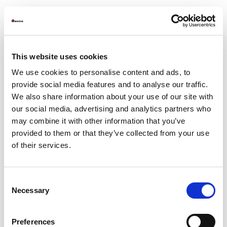
This website uses cookies
We use cookies to personalise content and ads, to
provide social media features and to analyse our traffic.
AMADA ist ein weltweit führender Hersteller von Blechbearbeitungsmaschinen
Bekannt durch sein umfassendes Angebot an Blechbearbeitungsmaschinen, hat
We also share information about your use of our site with
AMADA die Lösung für alle Ihre Anforderungen.
our social media, advertising and analytics partners who
NEWSLETTER
may combine it with other information that you’ve
Abonnieren Sie unseren Newsletter
und erhalten Sie die neuesten
provided to them or that they’ve collected from your use
Nachrichten von AMADA Wir halten
of their services.
Sie auf dem Laufenden!
ABONNIEREN
Consent
BLECHBEARBEITUNG
SERVICE CENTER
Necessary
+49 2104 2126-0
+49 2104 2126-200
Selection
+49 2104 2126-999
+49 2104 2126-405
info@amada.de
service@amada.de
Preferences