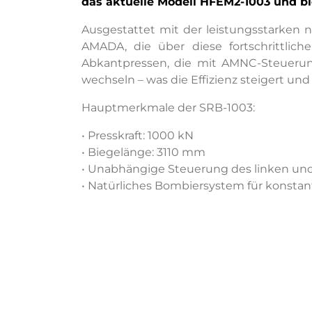
das aktuelle Modell HFEM2-1003 und bi
Ausgestattet mit der leistungsstarken
AMADA, die über diese fortschrittlic
Abkantpressen, die mit AMNC-Steuerun
wechseln – was die Effizienz steigert un
Hauptmerkmale der SRB-1003:
• Presskraft: 1000 kN
• Biegelänge: 3110 mm
• Unabhängige Steuerung des linken und
• Natürliches Bombiersystem für konstan
• AS-01 Lasersicherheits-System für erh
• Werkzeuge zur Reduzierung der Rüstze
Die SRB-1003 wurde mit Fokus auf glo
Aufgrund ihrer umfassenden Funktional
leistungsstarke Biegelösungen suchen, 
Die SRB-1003 wird ab November 2025 in ga