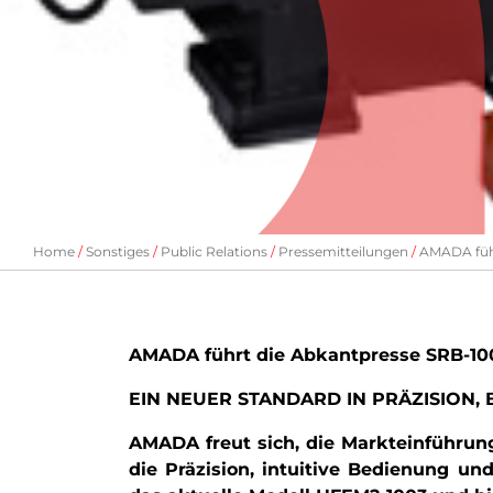
Home
Sonstiges
Public Relations
Pressemitteilungen
AMADA führ
AMADA führt die Abkantpresse SRB-100
EIN NEUER STANDARD IN PRÄZISION,
AMADA freut sich, die Markteinführun
die Präzision, intuitive Bedienung u