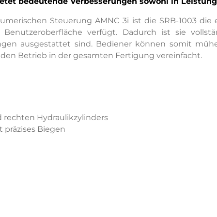
etet bedeutende Verbesserungen sowohl in Leistung 
 numerischen Steuerung AMNC 3i ist die SRB-1003 die
he Benutzeroberfläche verfügt. Dadurch ist sie voll
gen ausgestattet sind. Bediener können somit müh
d den Betrieb in der gesamten Fertigung vereinfacht.
 rechten Hydraulikzylinders
t präzises Biegen
öhten Bedienerschutz
it und zur Optimierung der Produktion
bale Fertigungsanforderungen entwickelt und verbind
ität ist sie sowohl für erfahrene Anwender als auc
geeignet.
nz Europa erhältlich sein.