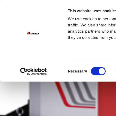
GESCHÄFTSBEREICHE DER GRUPPE
This website uses cookie
We use cookies to personal
Main Navigation
traffic. We also share info
analytics partners who may
they’ve collected from your
Consent
Necessary
Selection