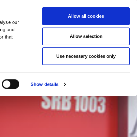
LAND ÄNDERN
DEUTSCHLAND - DE
Allow all cookies
alyse our
FERENZEN
SONSTIGES
KONTAKT
ing and
Allow selection
r that
Use necessary cookies only
Show details