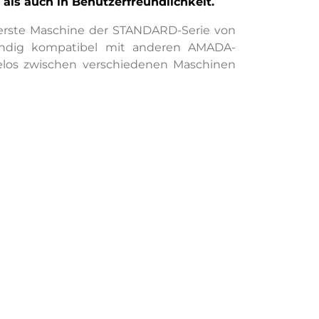
als auch in Benutzerfreundlichkeit.
 erste Maschine der STANDARD-Serie von
ständig kompatibel mit anderen AMADA-
elos zwischen verschiedenen Maschinen
et Innovation mit Wirtschaftlichkeit.
h für Einsteiger, die zuverlässige und