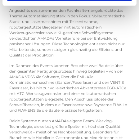
Angesichts des zunehmenden Fachkräftemangels rückte das
Thema Automatisierung stark in den Fokus. Vollautomatische
Stanz- und Lasermaschinen mit Teileentnahme,
robotergestützte Biegezellen mit automatischem
Werkzeugwechsler sowie KI-gestützte Schweißsysteme
verdeutlichten AMADAs Vorreiterrolle bei der Entwicklung
praxisnaher Lösungen. Diese Technologien entlasten nicht nur
Mitarbeitende, sondern steigern gleichzeitig die Effizienz und
Qualität der Produktion.
Im Rahmen des Events konnten Besucher zwei Bauteile über
den gesamten Fertigungsprozess hinweg begleiten – von der
AMADA VPSS 4ie Software, über die EML-AJe
Kombinationsmaschine (Stanzen/Faserlaser) und den VENTIS
Faserlaser, bis hin zur vollelektrischen Abkantpresse EGB-ATCe
mit ATC-Werkzeugwechsler und einer vollautomatischen
robotergestützten Biegezelle. Den Abschluss bildete der
Schweißbereich, in dem die Faserlaserschweißsysteme FLW-Le
und FLW-ENSISe die Bauteile präzise fertigstellten.
Beide Systeme nutzen AMADAs eigene Beam-Weaving-
Technologie, die selbst größere Spalte mit höchster Qualität
verschweißt – meist ohne Nachbearbeitung. Besonders für
Branchen wie Hotellerie, Gastronomie und Medizintechnik ist