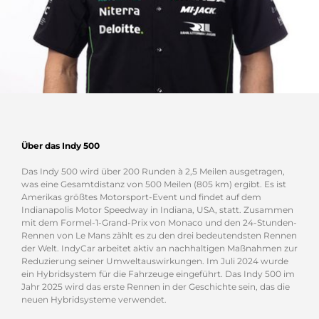
Über das Indy 500
Das Indy 500 wird über 200 Runden à 2,5 Meilen ausgetragen,
was eine Gesamtdistanz von 500 Meilen (805 km) ergibt. Es ist
Amerikas größtes Motorsport-Event und findet auf dem
Indianapolis Motor Speedway in Indiana, USA, statt. Zusammen
mit dem Formel-1-Grand-Prix von Monaco und den 24-Stunden-
Rennen von Le Mans zählt es zu den drei bedeutendsten Rennen
der Welt. IndyCar arbeitet aktiv an nachhaltigen Maßnahmen zur
Reduzierung seiner Umweltauswirkungen. Im Juli 2024 wurde
ein Hybridsystem für die Fahrzeuge eingeführt. Das Indy 500 im
Jahr 2025 wird das erste Rennen in der Geschichte sein, das die
neuen Hybridsysteme verwendet.