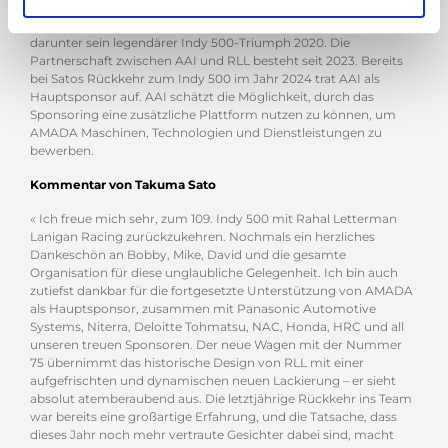
Takuma Sato fuhr bereits von 2012 sowie von 2018 bis 2021 für
RLL und feierte in dieser Zeit vier Siege in der IndyCar Series,
darunter sein legendärer Indy 500-Triumph 2020. Die
Partnerschaft zwischen AAI und RLL besteht seit 2023. Bereits
bei Satos Rückkehr zum Indy 500 im Jahr 2024 trat AAI als
Hauptsponsor auf. AAI schätzt die Möglichkeit, durch das
Sponsoring eine zusätzliche Plattform nutzen zu können, um
AMADA Maschinen, Technologien und Dienstleistungen zu
bewerben.
Kommentar von Takuma Sato
« Ich freue mich sehr, zum 109. Indy 500 mit Rahal Letterman
Lanigan Racing zurückzukehren. Nochmals ein herzliches
Dankeschön an Bobby, Mike, David und die gesamte
Organisation für diese unglaubliche Gelegenheit. Ich bin auch
zutiefst dankbar für die fortgesetzte Unterstützung von AMADA
als Hauptsponsor, zusammen mit Panasonic Automotive
Systems, Niterra, Deloitte Tohmatsu, NAC, Honda, HRC und all
unseren treuen Sponsoren. Der neue Wagen mit der Nummer
75 übernimmt das historische Design von RLL mit einer
aufgefrischten und dynamischen neuen Lackierung – er sieht
absolut atemberaubend aus. Die letztjährige Rückkehr ins Team
war bereits eine großartige Erfahrung, und die Tatsache, dass
dieses Jahr noch mehr vertraute Gesichter dabei sind, macht