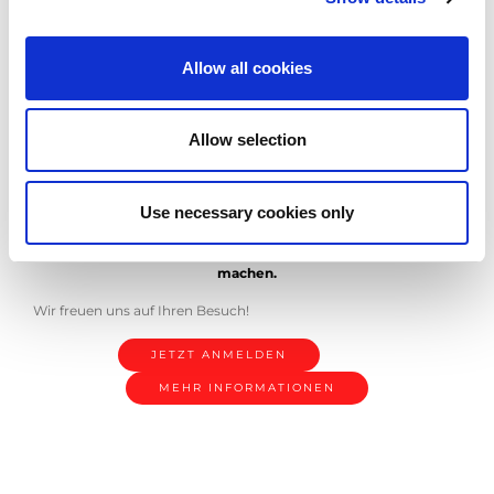
"It's your SOLUTION" in Landshut
Datum:
vom 23.-26.11.2021
Allow all cookies
Ort:
Technical Center Landshut
Öffnungszeiten:
Di-Fr von 09:00-17:00 Uhr
Allow selection
Gehen Sie in den direkten Dialog mit Ihrem persönlichen
AMADA Vertriebsmitarbeiter und erleben Sie in ruhiger,
entspannter Atmosphäre unsere Maschinen-Highlights.
Use necessary cookies only
Sie möchten teilnehmen? Wir freuen uns auf Ihre
Kontaktaufname, um Ihren Wunsch-Termin möglich zu
machen.
Wir freuen uns auf Ihren Besuch!
JETZT ANMELDEN
MEHR INFORMATIONEN