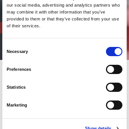
our social media, advertising and analytics partners who
may combine it with other information that you’ve
provided to them or that they’ve collected from your use
of their services.
Consent
Necessary
Selection
Preferences
Es geht weiter - unser Auftritt
Statistics
auf der Blechexpo 2021 war unser
Start in die AMADA Messesaison
- wir knüpfen an mit unserer
Marketing
Hausmesse in Landshut.
Seien Sie mit dabei - wir laden Sie herzlich ein zu unserer
Show details