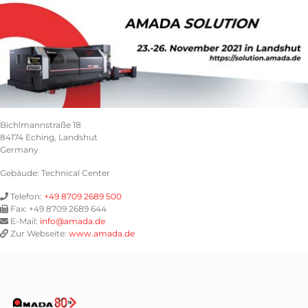
Bichlmannstraße 18
84174
Eching, Landshut
Germany
Gebäude: Technical Center
Telefon:
+49 8709 2689 500
Fax:
+49 8709 2689 644
E-Mail:
info@amada.de
Zur Webseite:
www.amada.de