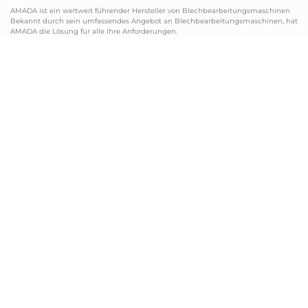
AMADA ist ein weltweit führender Hersteller von Blechbearbeitungsmaschinen
Bekannt durch sein umfassendes Angebot an Blechbearbeitungsmaschinen, hat
AMADA die Lösung für alle Ihre Anforderungen.
NEWSLETTER
Abonnieren Sie unseren Newsletter
und erhalten Sie die neuesten
Nachrichten von AMADA Wir halten
Sie auf dem Laufenden!
ABONNIEREN
BLECHBEARBEITUNG
SERVICE CENTER
+49 2104 2126-0
+49 2104 2126-200
+49 2104 2126-999
+49 2104 2126-405
info@amada.de
service@amada.de
SCHNEIDEN, FRÄSEN UND SCHLEIFEN
+49 2104 1777-0
info@amada-machinery.com
tools-de@amada-machinery.com
service@amada-machinery.com
WERKZEUGE
ERSATZTEILE
+49 2104 2126-244
+49 2104 2126-211
+49 2104 2126-999
+49 2104 2126-405
werkzeuge@amada.de
ersatzteile@amada.de