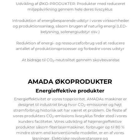
Udvikling af ØKO-PRODUKTER: Produkter med reduceret
miljøpåvirkning gennem hele deres livscyklus
Introduktion af energibesparende udstyr i vores virksomheder
og produktionsanlæg, såsom brugen af naturlig energi (LED-
belysning, solenergiudstyr osv.)
Reduktion af energi- og ressourceforbrug ved at reducere
antallet af produktionsprocesser og forbedre vores udstyr
At bidrage til CO
-neutralitet gennem skovbevarelse
2
AMADA ØKOPRODUKTER
Energieffektive produkter
Energieffektivitet er vores topprioritet. AMADAs maskiner er
designet til industriel brug hvor CO
-emissioner og højt
2
strømforbrug historisk set har været et problem. De fleste af
vores produkters CO
-emissions livscyklus finder sted i vores
2
kunders faciliteter. Vores udvikling af højenergieffektive
produkter såsom fiberlasermaskiner, forbruger op til 80 %
mindre strøm end konventionelle modeller, er en af vores
løsninger. Elektriske revolverstansere og