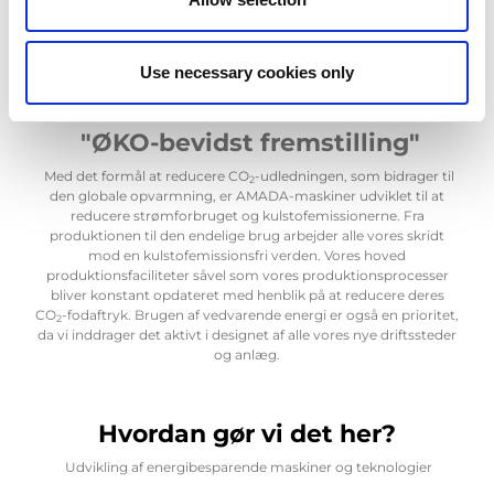
mulighed for at forbedre deres produktivitet og samtidig
reducere omkostningerne.
Use necessary cookies only
Reduktion af CO
-emissioner
2
"ØKO-bevidst fremstilling"
Med det formål at reducere CO
-udledningen, som bidrager til
2
den globale opvarmning, er AMADA-maskiner udviklet til at
reducere strømforbruget og kulstofemissionerne. Fra
produktionen til den endelige brug arbejder alle vores skridt
mod en kulstofemissionsfri verden. Vores hoved
produktionsfaciliteter såvel som vores produktionsprocesser
bliver konstant opdateret med henblik på at reducere deres
CO
-fodaftryk. Brugen af vedvarende energi er også en prioritet,
2
da vi inddrager det aktivt i designet af alle vores nye driftssteder
og anlæg.
Hvordan gør vi det her?
Udvikling af energibesparende maskiner og teknologier