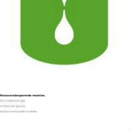
Ressourcebesparende maskine.
Din maskine bruger
mindre olie, gas osv.
end konventionelle modeller.