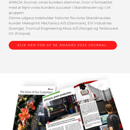
AMADA Journal, vores kunders stemmer, hvor vi fortsætter
med at fejre vores kunders succeser i Skandinavien og i UK
gruppen.
Denne udgave indeholder historier fra vores Skandinaviske
kunder Mekoprint Mechanics A/S (Danmark), EVI Industries
(Sverige), Tronrud Engineering Moss A/S (Norge) og Tenkoware
OY (Finland).
KLIK HER FOR AT SE AMADAS 2023 JOURNAL