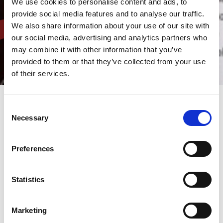
We use cookies to personalise content and ads, to
provide social media features and to analyse our traffic.
We also share information about your use of our site with
our social media, advertising and analytics partners who
may combine it with other information that you’ve
provided to them or that they’ve collected from your use
of their services.
Consent
Necessary
Selection
AMADA UK Group Journal -
Vores kunders stemme
Preferences
AMADA UK Group Journal fremviser kunders historier fra hele
vores region, fra de små opstartsvirksomheder til de store
Statistics
internationale virksomheder vi yder support til.
Marketing