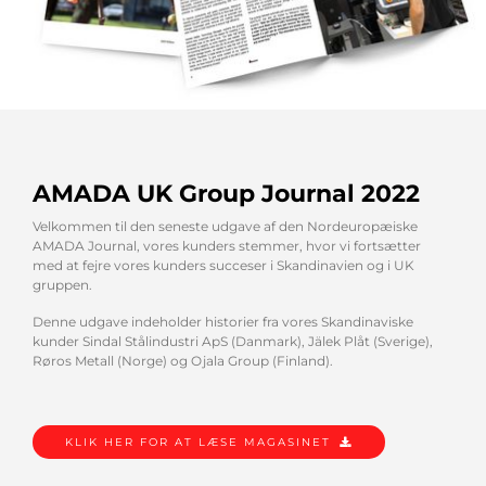
AMADA UK Group Journal 2022
Velkommen til den seneste udgave af den Nordeuropæiske
AMADA Journal, vores kunders stemmer, hvor vi fortsætter
med at fejre vores kunders succeser i Skandinavien og i UK
gruppen.
Denne udgave indeholder historier fra vores Skandinaviske
kunder Sindal Stålindustri ApS (Danmark), Jälek Plåt (Sverige),
Røros Metall (Norge) og Ojala Group (Finland).
KLIK HER FOR AT LÆSE MAGASINET