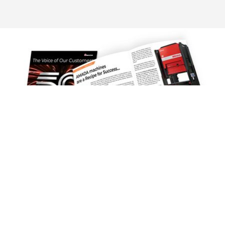
Du er i
MAGASIN.
Du er måske også