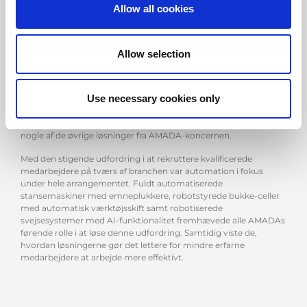
Allow all cookies
Total Solutions
Et centralt tema var præsentationen af “total solutions,” som
Allow selection
demonstrerede, hvordan AMADAs software samt stanse-,
bukke- og svejseteknologier integreres for at optimere det
færdige svejsede produkt. Dette pladebearbejdningsinitiatv
Use necessary cookies only
fremhævede det problemfri samarbejde mellem virksomhedens
forskellige europæiske enheder, idet både AMADA Machinery
Europe og AMADA Weldtech også deltog for at præsentere
nogle af de øvrige løsninger fra AMADA-koncernen.
Med den stigende udfordring i at rekruttere kvalificerede
medarbejdere på tværs af branchen var automation i fokus
under hele arrangementet. Fuldt automatiserede
stansemaskiner med emneplukkere, robotstyrede bukke-celler
med automatisk værktøjsskift samt robotiserede
svejsesystemer med AI-funktionalitet fremhævede alle AMADAs
førende rolle i at løse denne udfordring. Samtidig viste de,
hvordan løsningerne gør det lettere for mindre erfarne
medarbejdere at arbejde mere effektivt.