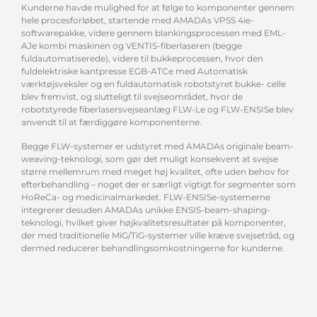
Kunderne havde mulighed for at følge to komponenter gennem
hele procesforløbet, startende med AMADAs VPSS 4ie-
softwarepakke, videre gennem blankingsprocessen med EML-
AJe kombi maskinen og VENTIS-fiberlaseren (begge
fuldautomatiserede), videre til bukkeprocessen, hvor den
fuldelektriske kantpresse EGB-ATCe med Automatisk
værktøjsveksler og en fuldautomatisk robotstyret bukke- celle
blev fremvist, og slutteligt til svejseområdet, hvor de
robotstyrede fiberlasersvejseanlæg FLW-Le og FLW-ENSISe blev
anvendt til at færdiggøre komponenterne.
Begge FLW-systemer er udstyret med AMADAs originale beam-
weaving-teknologi, som gør det muligt konsekvent at svejse
større mellemrum med meget høj kvalitet, ofte uden behov for
efterbehandling – noget der er særligt vigtigt for segmenter som
HoReCa- og medicinalmarkedet. FLW-ENSISe-systemerne
integrerer desuden AMADAs unikke ENSIS-beam-shaping-
teknologi, hvilket giver højkvalitetsresultater på komponenter,
der med traditionelle MiG/TiG-systemer ville kræve svejsetråd, og
dermed reducerer behandlingsomkostningerne for kunderne.