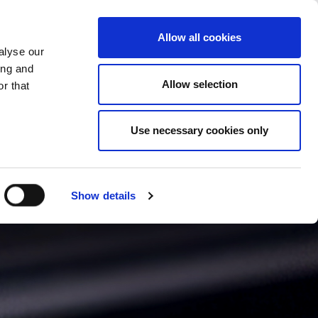
SKIFT LAND
DANMARK - DA
Allow all cookies
alyse our
ASESTUDIER
MERE
KONTAKTER
ing and
Allow selection
r that
Use necessary cookies only
Show details