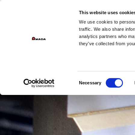
G
This website uses cookie
We use cookies to personal
Main Navigation
traffic. We also share info
analytics partners who may
they’ve collected from your
Consent
Necessary
Selection