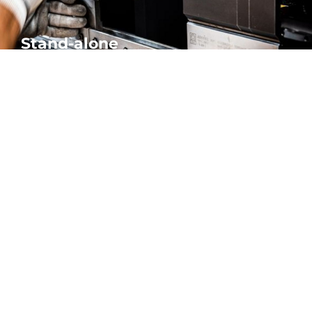
Stand-alone
Vores stand-alone kantpressere er præcise og pålidelige. Et
omfattende udvalg til alle dine krav til bukning.
MERE
Du er i
MASKINER OG AUTOM
Stansemaski
Laserskæremaskiner