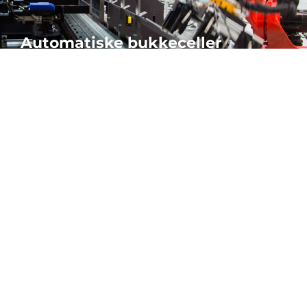
Automatiske bukkeceller
Vores bukkeceller er fleksible og fuldautomatiske til uafbrudt og
nøjagtig produktion hele døgnet.
MERE
er måske også interesseret i:
Cutting, Milling & Grinding
BANDSAW MACHINES
BANDSAW BLADES
BANDSAW BLADES
kiner
SELECTION GUIDE
CIRCULAR SAW MACHINES