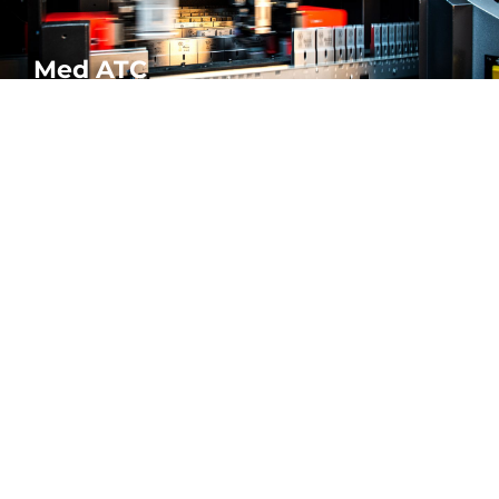
Med ATC
Få mest ud af din produktion med vores kantpressere med
automatisk værktøjsskifte. Uforlignelig hastighed og præcision.
MERE
ATISERING | BUKKEMASKINER.
Du 
ner
Lasersvejsemas
Kombinationsmaskiner