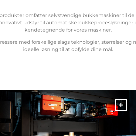
rodukter omfatter selvstændige bukkemaskiner til de 
novativt udstyr til automatiske bukkeprocesløsninger i
kendetegnende for vores maskiner.
ssere med forskellige slags teknologier, størrelser og 
ideelle løsning til at opfylde dine mål.