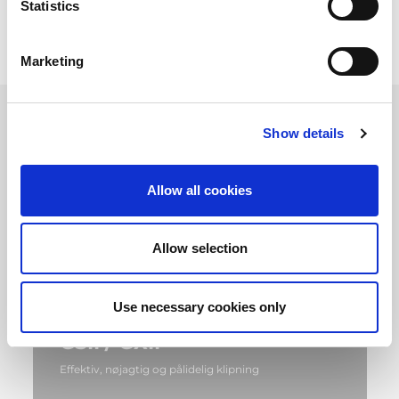
sikkerhed og ligeledes komfort og brugervenlighed.
Statistics
Marketing
Show details
Allow all cookies
Allow selection
Use necessary cookies only
GSII / GXII
Effektiv, nøjagtig og pålidelig klipning