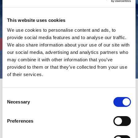
This website uses cookies
We use cookies to personalise content and ads, to
provide social media features and to analyse our traffic.
We also share information about your use of our site with
our social media, advertising and analytics partners who
may combine it with other information that you’ve
provided to them or that they’ve collected from your use
of their services.
Consent
Det er afgørende at strømmen af arbejdsemner,
Necessary
Selection
udgangspunktet for hele fremstillingsprocessen, administreres
med højeste kvalitet og hastighed. Disse to kriterier er
implementerede i designet og fremstillingen af AMADAs
Preferences
pladesakse.
Maskinernes funktioner sikrer en udsøgt grad af pålidelighed og