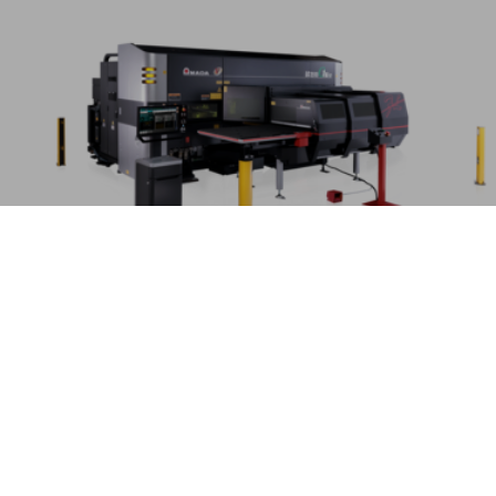
LC-C1 AJe
Miljøvenlig punch/laser kombinationsmaskine
MERE
Du er i
MASKINER OG AUTOMATI