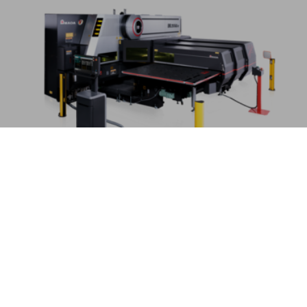
EML-AJe
Energibesparende kombinationsmaskine med
høj produktivitet
MERE
.
Du er måske også interesseret i: