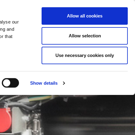
SKIFT LAND
DANMARK - DA
Allow all cookies
alyse our
ASESTUDIER
MERE
KONTAKTER
ing and
Allow selection
r that
Use necessary cookies only
Show details