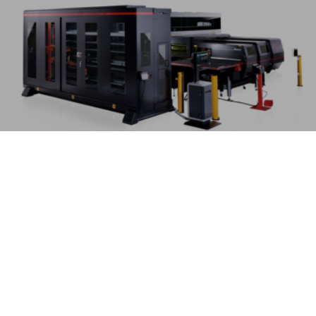
ACIES-AJe
Ridsefri stans/laser kombinationsmuligheder
MERE
SERING | KOMBINATIONSMASKINER