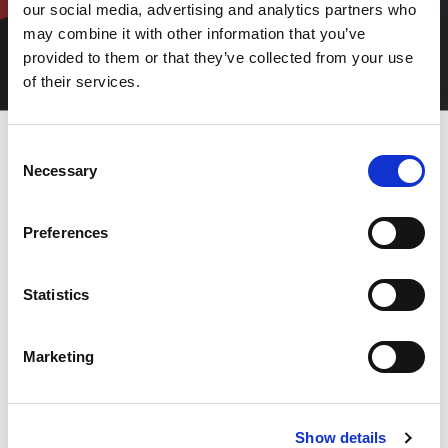
our social media, advertising and analytics partners who
may combine it with other information that you’ve
provided to them or that they’ve collected from your use
of their services.
Consent
Necessary
Selection
LASER INTEGRATIONSSYSTEM
Preferences
(LIS)
Højere autonomi. Reduceret
Statistics
operatørindgreb. Reduceret
nedetid.
Marketing
Forøg udnyttelsen af din maskine. Ved at reducere operatør
indgriben, forbedrer AMADAs LIS-suite ikke kun effektiviteten
Show details
af produktionsprocesser, men minimerer også risikoen for