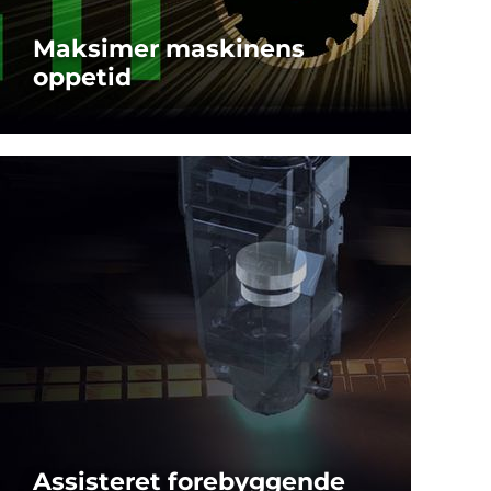
Maksimer maskinens
oppetid
I-NOZZLE CHECKER
MERE...
Assisteret forebyggende