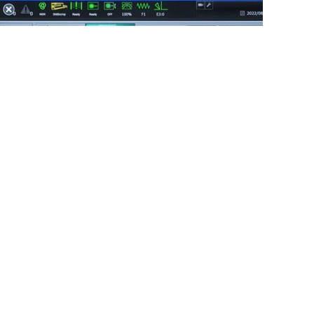
Forøge
materialeudnyttelsen
i-CAMERA ASSISTED SYSTEM (i-CAS)
MERE...