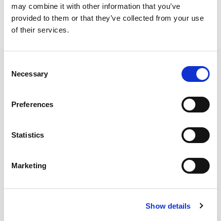
CANAL DE DENUNCIAS
may combine it with other information that you’ve
provided to them or that they’ve collected from your use
of their services.
Consent
Necessary
Selection
AMADA es el fabricante líder mundial de maquinaria para la transformación de
Preferences
la chapa. Conocido por su amplia gama de maquinaria, AMADA tiene la solución
para satisfacer todas sus necesidades.
BOLETIN INFORMATIVO
Suscríbase a nuestro boletín
Statistics
electrónico y reciba las últimas
noticias de AMADA. ¡Le
mantendremos informado!
Marketing
SUSCRIBIR
DEPT. COMERCIAL
comercial@amada-mi.es
Show details
+34 93 474 27 25