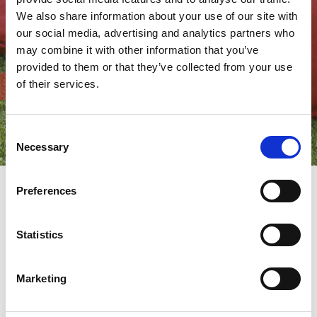
We also share information about your use of our site with
our social media, advertising and analytics partners who
may combine it with other information that you’ve
provided to them or that they’ve collected from your use
of their services.
Consent
Necessary
Selection
Preferences
Últimos eventos y
Statistics
exposiciones de AMADA
Marketing
Últimos eventos y exposiciones de AMADA. Jornadas de Puertas
Abiertas, Seminarios y Exposiciones locales e internacionales son
algunos de los eventos que ofrecemos.