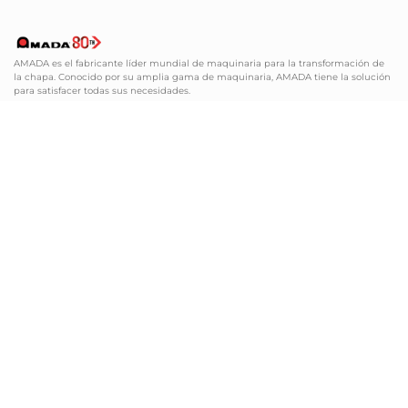
AMADA es el fabricante líder mundial de maquinaria para la transformación de
la chapa. Conocido por su amplia gama de maquinaria, AMADA tiene la solución
para satisfacer todas sus necesidades.
BOLETIN INFORMATIVO
Suscríbase a nuestro boletín
electrónico y reciba las últimas
noticias de AMADA. ¡Le
mantendremos informado!
SUSCRIBIR
DEPT. COMERCIAL
comercial@amada-mi.es
+34 93 474 27 25
SOPORTE TÉCNICO TELEFÓNICO (HOTLINE)
sat@amada-mi.es
+34 93 170 21 10
DEPT. DE UTILLAJE
DEPT. DE RECAMBIOS
utillaje@amada-mi.es
recambios@amada-mi.es
+34 93 170 21 10
+34 93 170 21 10