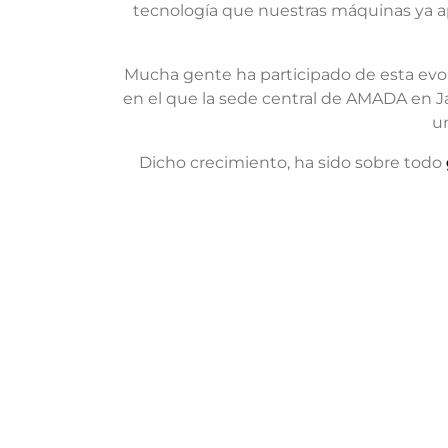
tecnología que nuestras máquinas ya apo
Mucha gente ha participado de esta evol
en el que la sede central de AMADA en 
u
Dicho crecimiento, ha sido sobre todo
BOLETI
AMADA es el fabricante líder
INFOR
mundial de maquinaria para la
Suscríbas
transformación de la chapa.
boletín el
Conocido por su amplia gama de
reciba las
maquinaria, AMADA tiene la
noticias 
solución para satisfacer todas sus
¡Le mant
necesidades.