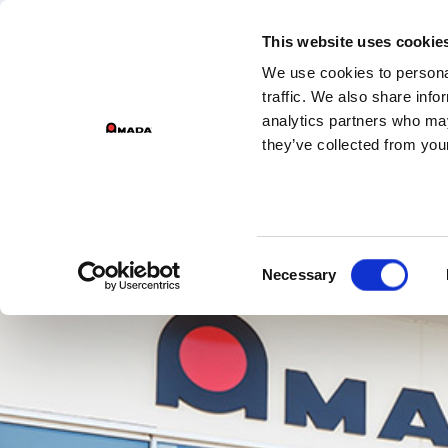
DI
This website uses cookie
We use cookies to personal
Main Navigation
traffic. We also share info
analytics partners who may
they’ve collected from your
Consent
Necessary
Selection