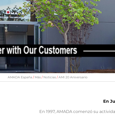
AMADA España
Más
Noticias
AMI 20 Aniversario
En Ju
En 1997, AMADA comenzó su actividad