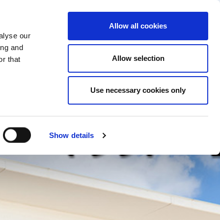
CAMBIAR PAIS
ESPAÑA - ES
Allow all cookies
alyse our
ONES REALES
MÁS
CONTACTOS
ing and
Allow selection
r that
Use necessary cookies only
Show details