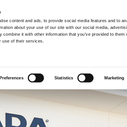
VISIONES DEL GRUPO
s
ise content and ads, to provide social media features and to an
PRODUCTOS
SERVICIOS
EMPRESA
SOLUCI
rmation about your use of our site with our social media, advertis
 combine it with other information that you’ve provided to them o
 use of their services.
Preferences
Statistics
Marketing