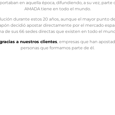
rtaban en aquella época, difundiendo, a su vez, parte d
AMADA tiene en todo el mundo.
ución durante estos 20 años, aunque el mayor punto de in
Japón decidió apostar directamente por el mercado espa
na de sus 66 sedes directas que existen en todo el mund
gracias a nuestros clientes
, empresas que han apostado
personas que formamos parte de él.
N
DEPT. COMERCIAL
SOPORTE TÉCNICO TELEF
MATIVO
comercial@amada-mi.es
sat@amada-mi.es
e a nuestro
+34 93 474 27 25
+34 93 170 21 10
ectrónico y
 últimas
DEPT. DE UTILLAJE
DEPT. DE RECAMBIOS
de AMADA.
utillaje@amada-mi.es
recambios@amada-mi.es
endremos
+34 93 170 21 10
+34 93 170 21 10