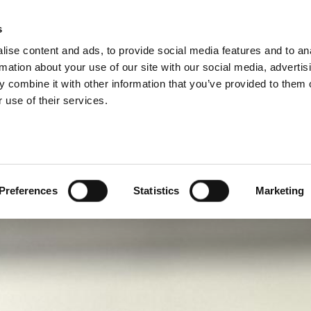
VISIONES DEL GRUPO
s
ise content and ads, to provide social media features and to an
PRODUCTOS
SERVICIOS
EMPRESA
SOLUCI
rmation about your use of our site with our social media, advertis
 combine it with other information that you’ve provided to them o
 use of their services.
Preferences
Statistics
Marketing