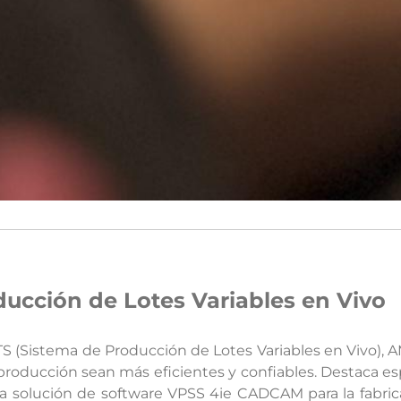
ucción de Lotes Variables en Vivo
TS (Sistema de Producción de Lotes Variables en Vivo)
 producción sean más eficientes y confiables. Destaca e
a solución de software VPSS 4ie CADCAM para la fabrica