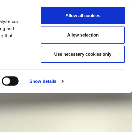
CAMBIAR PAIS
ESPAÑA - ES
Allow all cookies
alyse our
ONES REALES
MÁS
CONTACTOS
ing and
Allow selection
r that
Use necessary cookies only
Show details