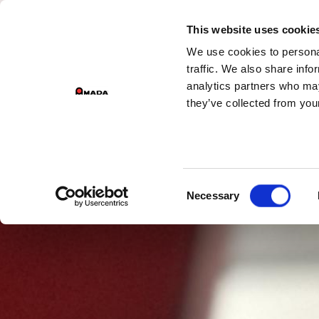
DI
This website uses cookie
We use cookies to personal
Main Navigation
traffic. We also share info
analytics partners who may
they’ve collected from your
Consent
Necessary
Selection