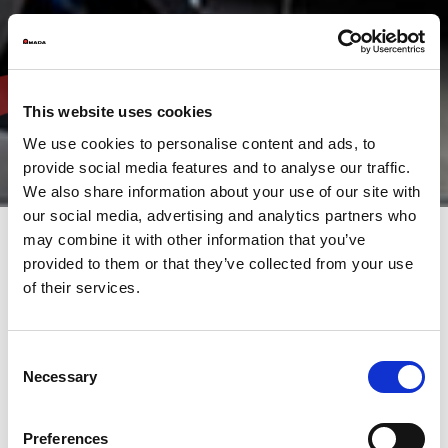
This website uses cookies
We use cookies to personalise content and ads, to
provide social media features and to analyse our traffic.
We also share information about your use of our site with
our social media, advertising and analytics partners who
may combine it with other information that you’ve
provided to them or that they’ve collected from your use
Gama de soluciones completa
of their services.
ofrecida por AMADA para un
procesado de chapa metálica
Consent
eficiente y flexible
Necessary
Selection
AMADA ofrece soluciones a medida para un procesamiento de
Preferences
láminas de metal eficiente y flexible. Nuestra gama de productos