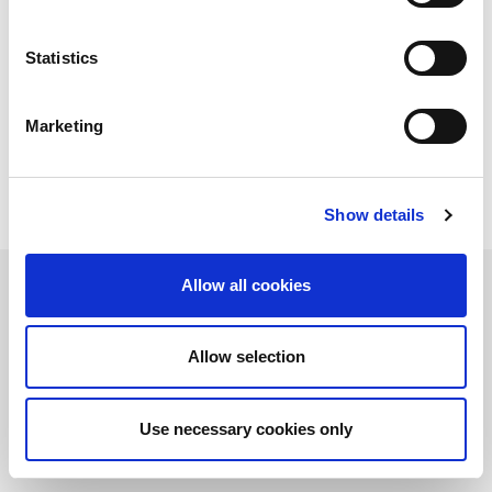
incluye todas las tecnologías: cortado láser, punzonado,
combinación de punzonado y láser, plegado y soldadura láser.
Para completar la gama de soluciones que ofrecemos, AMADA
Statistics
también proporciona opciones de automatización, diseñadas
para optimizar su productividad. Como suministrador único, y
trabajando estrechamente con nuestros clientes, AMADA
Marketing
somos capaces de ayudarle a elegir la solución adecuada para
todas sus necesidades de producción.
Show details
Allow all cookies
Láser
Allow selection
AMADA ofrece una amplia gama de máquinas de corte para
adaptarse a todas sus necesidades.
Use necessary cookies only
MÁS