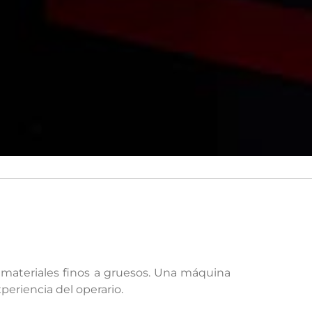
e materiales finos a gruesos. Una máquina
periencia del operario.