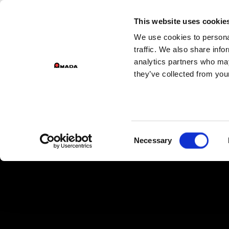
DI
This website uses cookie
We use cookies to personal
Main Navigation
traffic. We also share info
analytics partners who may
they’ve collected from your
Consent
Necessary
Selection