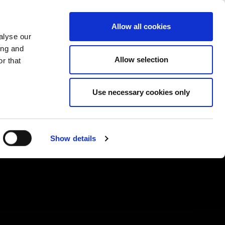
CAMBIAR PAIS
ESPAÑA - ES
Allow all cookies
alyse our
ONES REALES
MÁS
CONTACTOS
ing and
Allow selection
r that
Use necessary cookies only
Show details