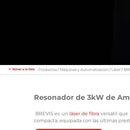
Volver a la lista
Productos
Máquinas y Automatización
Láser
BRE
Resonador de 3kW de Am
BREVIS es un
láser de fibra
versátil que
compacta, equipada con las últimas prest