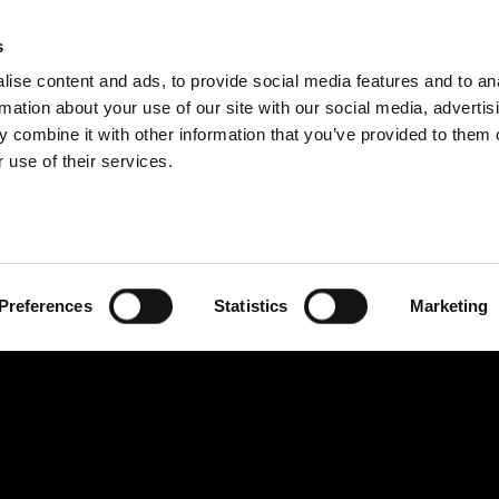
VISIONES DEL GRUPO
s
ise content and ads, to provide social media features and to an
PRODUCTOS
SERVICIOS
EMPRESA
SOLUCI
rmation about your use of our site with our social media, advertis
 combine it with other information that you’ve provided to them o
 use of their services.
Preferences
Statistics
Marketing