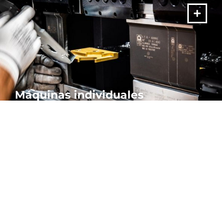
Máquinas individuales
Nuestras plegadoras autónomas son precisas y fiables. Una
amplia y completa gama de productos para todas las
necesidades de plegado.
MÁS
Está dentro de
MÁQUINAS