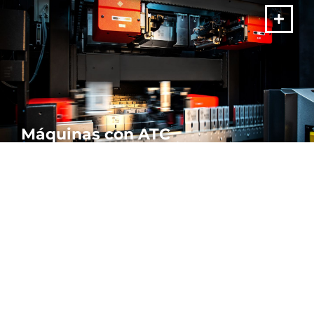
Máquinas con ATC
Aproveche al máximo su productividad con nuestras plegadoras
con cambiador de herramientas automático. Velocidad y
precisión incomparables.
MÁS
 Y AUTOMATIZACIÓN | PLEGADO.
T