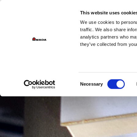
DI
This website uses cookie
We use cookies to personal
Main Navigation
traffic. We also share info
analytics partners who may
they’ve collected from your
Consent
Necessary
Selection