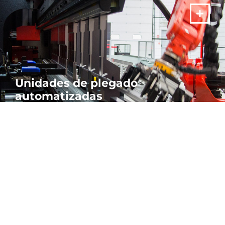
Unidades de plegado
automatizadas
Nuestras unidades de plegado son versátiles y completamente
automáticas para una producción continua y precisa 24 horas al
día, 7 días a la semana.
MÁS
ambién le puede interesar:
Cutting, Milling & Grinding