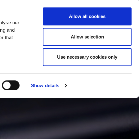
CAMBIAR PAIS
ESPAÑA - ES
Allow all cookies
alyse our
ONES REALES
MÁS
CONTACTOS
ing and
Allow selection
r that
Use necessary cookies only
Show details