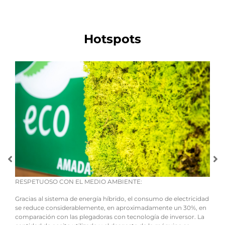
Hotspots
EXAC
RESPETUOSO CON EL MEDIO AMBIENTE:
La H
 y el
Gracias al sistema de energía híbrido, el consumo de electricidad
de p
nal
se reduce considerablemente, en aproximadamente un 30%, en
comp
comparación con las plegadoras con tecnología de inversor. La
garan