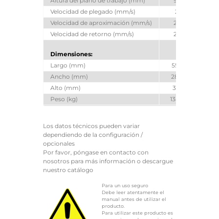
Altura del plano de trabajo (mm)
960
9
Velocidad de plegado (mm/s)
20
2
Velocidad de aproximación (mm/s)
220
2
Velocidad de retorno (mm/s)
250
2
Dimensiones:
Largo (mm)
5560
55
Ancho (mm)
2880
29
Alto (mm)
3189
32
Peso (kg)
13800
15
Los datos técnicos pueden variar
dependiendo de la configuración /
opcionales
Por favor, póngase en contacto con
nosotros para más información o descargue
nuestro catálogo
Para un uso seguro
Debe leer atentamente el
manual antes de utilizar el
producto.
Para utilizar este producto es