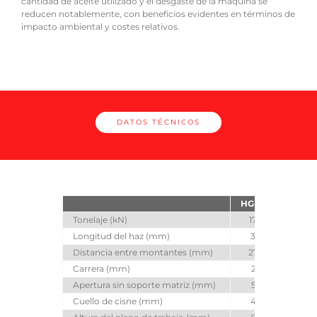
cantidad de aceite utilizado y el desgaste de la máquina se
rech
reducen notablemente, con beneficios evidentes en términos de
impacto ambiental y costes relativos.
DATOS TÉCNICOS
HG-1703
HG-
Tonelaje (kN)
1700
22
Longitud del haz (mm)
3110
31
Distancia entre montantes (mm)
2700
27
Carrera (mm)
250
2
Apertura sin soporte matriz (mm)
520
5
Cuello de cisne (mm)
450
4