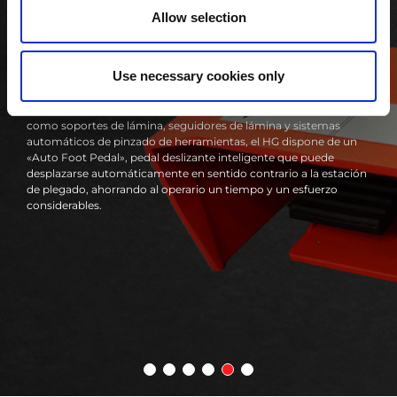
Allow selection
FUNCIONES ERGONÓMICAS
La productividad del proceso de plegado está relacionada con el
Use necessary cookies only
rendimiento de la máquina y las características ergonómicas
que contribuyen a que el operario lleve a cabo el trabajo de
manera rápida y sencilla. Además de los accesorios estándar
como soportes de lámina, seguidores de lámina y sistemas
automáticos de pinzado de herramientas, el HG dispone de un
«Auto Foot Pedal», pedal deslizante inteligente que puede
desplazarse automáticamente en sentido contrario a la estación
de plegado, ahorrando al operario un tiempo y un esfuerzo
considerables.